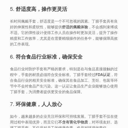
5.
舒适度高，操作更灵活
长时间佩戴手套，舒适度是一个不可忽视的因素。丁腈手套具有良
好的伸展性和柔软性，能够提供
舒适的佩戴体验
，不会感到束缚或
不适。它的弹性设计使得工作人员在操作时更加灵活，提升了操作
精度和工作效率，尤其是在需要精细操作的任务中，能够保障高效
的工作表现。
6.
符合食品行业标准，确保安全
食品行业对防护手套有严格的要求，特别是在与食品直接接触的过
程中，手套的材质必须符合安全标准。丁腈手套经过
FDA认证
，符
合食品行业的相关安全标准，确保其在食品加工、烹饪、包装等环
节中不会对食品产生污染。这一认证让食品生产企业能够放心使用
丁腈手套，为消费者提供更安全的食品保障。
7.
环保健康，人人放心
如今，越来越多的企业关注环保和可持续发展。丁腈手套不仅在使
用过程中表现优异，而且它们
不含有害化学物质
，对环境友好。选
择丁腈手套，不仅是对员工的健康负责，也是对环境的责任。