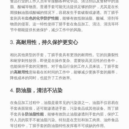
食品行业的工作人员常常接触各种化学品、清洁剂以及食材中的油
脂、酸碱等物质。普通手套可能无法提供足够的防护，尤其是在长
期接触油脂或酸碱的情况下，容易发生手套破裂或渗透。而丁腈手
套则具有
出色的化学防护性能
，能够有效抵御油脂、酸碱、溶剂等
物质的侵害。这一特性使得丁腈手套在食品加工、清洁、清洗等环
节中都能提供长效保护，减少工作中的风险。
3.
高耐用性，持久保护更安心
相比其他类型的手套，丁腈手套具有更强的耐用性。它的抗撕裂性
和耐穿刺性较强，即便是在操作复杂、需要较高灵活性的任务中，
也能保持手套的完整性。对于食品行业的工作人员来说，丁腈手套
的
高耐用性
意味着在长时间的工作中，能够减少更换手套的频率，
降低成本的同时，也提升了工作效率。
4.
防油脂，清洁不沾染
在食品加工过程中，油脂是最常见的污染源之一。油脂不仅容易在
手套表面留痕，还可能渗透进手套，污染食品或其他设备。而丁腈
手套具备
防油脂性能
，能够有效防止油脂渗透到手套内层，保护工
作人员的双手不被油脂污染。特别是在烹饪和加工肉类、油炸食品
等过程中，丁腈手套的防油脂特性发挥着不可或缺的作用。