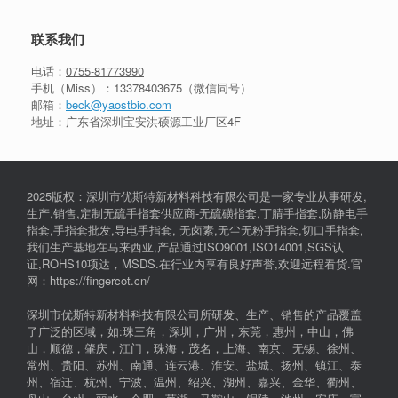
联系我们
电话：
0755-81773990
手机（Miss）：
13378403675
（微信同号）
邮箱：
beck@yaostbio.com
地址：广东省深圳宝安洪硕源工业厂区4F
2025版权：深圳市优斯特新材料科技有限公司是一家专业从事研发,
生产,销售,定制无硫手指套供应商-无硫磺指套,丁腈手指套,防静电手
指套,手指套批发,导电手指套, 无卤素,无尘无粉手指套,切口手指套,
我们生产基地在马来西亚,产品通过ISO9001,ISO14001,SGS认
证,ROHS10项达，MSDS.在行业内享有良好声誉,欢迎远程看货.官
网：https://fingercot.cn/
深圳市优斯特新材料科技有限公司所研发、生产、销售的产品覆盖
了广泛的区域，如:珠三角，深圳，广州，东莞，惠州，中山，佛
山，顺德，肇庆，江门，珠海，茂名，上海、南京、无锡、徐州、
常州、贵阳、苏州、南通、连云港、淮安、盐城、扬州、镇江、泰
州、宿迁、杭州、宁波、温州、绍兴、湖州、嘉兴、金华、衢州、