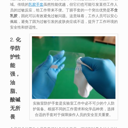
域。传统的
乳胶手套
虽然性能优越，但它们也可能引发某些工作人
员的过敏反应，给工作带来不便。丁腈手套的一个突出优势是
不含
乳胶
，因此可以有效避免过敏问题。这意味着，工作人员可以安心
佩戴，避免了因为过敏引发的皮肤炎症或不适，提升了工作环境的
安全性和舒适性。
2.
化
学防
护性
能
强，
油
脂、
酸碱
实验室防护手套是实验室工作中必不可少的个人防
无所
护装备。根据不同的工作需求和化学品种类，选择
合适的手套对于保障操作人员的安全至关重要。
畏