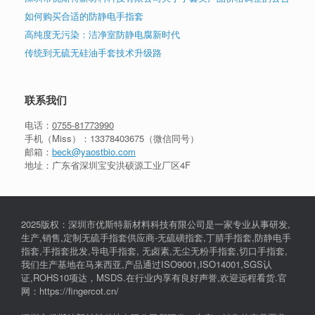
如何购买合适的防静电手指套
高纯度无污染：洁净室防静电腐新时代
传统到无硫无硅油手套技术升级路
联系我们
电话：
0755-81773990
手机（Miss）：
13378403675
（微信同号）
邮箱：
beck@yaostbio.com
地址：广东省深圳宝安洪硕源工业厂区4F
2025版权：深圳市优斯特新材料科技有限公司是一家专业从事研发,
生产,销售,定制无硫手指套供应商-无硫磺指套,丁腈手指套,防静电手
指套,手指套批发,导电手指套, 无卤素,无尘无粉手指套,切口手指套,
我们生产基地在马来西亚,产品通过ISO9001,ISO14001,SGS认
证,ROHS10项达，MSDS.在行业内享有良好声誉,欢迎远程看货.官
网：https://fingercot.cn/