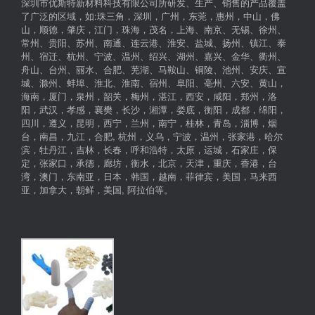
深圳市优斯特新材料科技有限公司所研发、生产、销售的产品覆盖
了广泛的区域，如:珠三角，深圳，广州，东莞，惠州，中山，佛
山，顺德，肇庆，江门，珠海，茂名，上海、南京、无锡、徐州、
常州、贵阳、苏州、南通、连云港、淮安、盐城、扬州、镇江、泰
州、宿迁、杭州、宁波、温州、绍兴、湖州、嘉兴、金华、衢州、
舟山、台州、丽水、合肥、芜湖、马鞍山、铜陵、池州、安庆、宣
城、滁州、蚌埠、淮北、淮南、宿州、阜阳、亳州、六安、黄山，
海南，厦门，泉州，韶关，梅州，湛江，西安，咸阳，郑州，洛
阳，武汉，孝感，襄樊，长沙，湘潭，娄底，衡阳，成都，绵阳，
四川，遵义，昆明，西宁，兰州，南宁，桂林，青岛，淄博，烟
台，南昌，九江，合肥, 杭州，义乌，宁波，温州，张家港，哈尔
滨，牡丹江，吉林，长春，呼和浩特，太原，运城，石家庄，保
定，张家口，承德，廊坊，衡水，北京，天津，重庆，香港，台
湾，澳门，东南亚，日本，韩国，越南，菲律宾，美国，马来西
亚，加拿大，朝鲜，美国, 阿拉伯等。