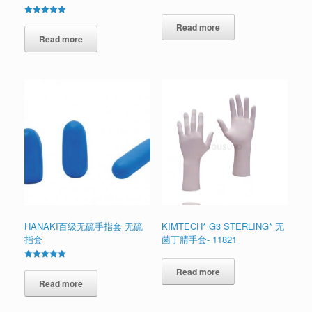
Rated
Read more
5.00
out of 5
Read more
HANAKI百级无硫手指套 无硫
KIMTECH* G3 STERLING* 无
指套
菌丁腈手套- 11821
Rated
Read more
5.00
out of 5
Read more