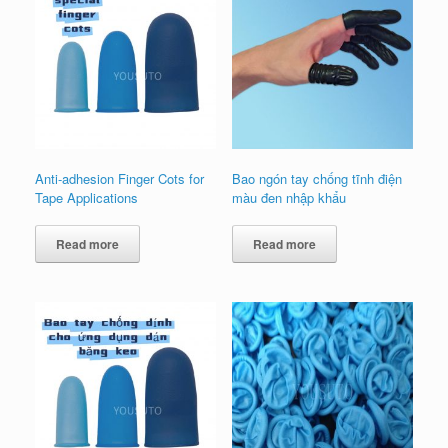
Anti-adhesion Finger Cots for
Bao ngón tay chống tĩnh điện
Tape Applications
màu đen nhập khẩu
Read more
Read more