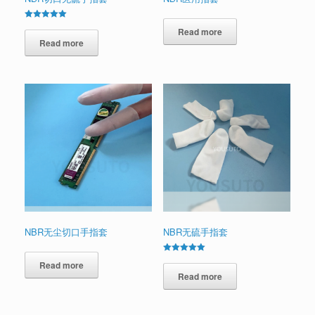
Rated
Read more
5.00
out of 5
Read more
NBR无尘切口手指套
NBR无硫手指套
Rated
Read more
5.00
out of 5
Read more