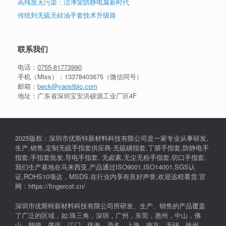
高纯度无污染：洁净室防静电腐新时代
传统到无硫无硅油手套技术升级路
联系我们
电话：
0755-81773990
手机（Miss）：
13378403675
（微信同号）
邮箱：
beck@yaostbio.com
地址：广东省深圳宝安洪硕源工业厂区4F
2025版权：深圳市优斯特新材料科技有限公司是一家专业从事研发,
生产,销售,定制无硫手指套供应商-无硫磺指套,丁腈手指套,防静电手
指套,手指套批发,导电手指套, 无卤素,无尘无粉手指套,切口手指套,
我们生产基地在马来西亚,产品通过ISO9001,ISO14001,SGS认
证,ROHS10项达，MSDS.在行业内享有良好声誉,欢迎远程看货.官
网：https://fingercot.cn/
深圳市优斯特新材料科技有限公司所研发、生产、销售的产品覆盖
了广泛的区域，如:珠三角，深圳，广州，东莞，惠州，中山，佛
山，顺德，肇庆，江门，珠海，茂名，上海、南京、无锡、徐州、