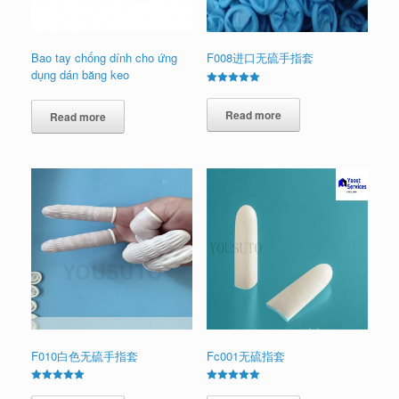
Bao tay chống dính cho ứng
F008进口无硫手指套
dụng dán băng keo
Rated
5.00
out of 5
Read more
Read more
F010白色无硫手指套
Fc001无硫指套
Rated
Rated