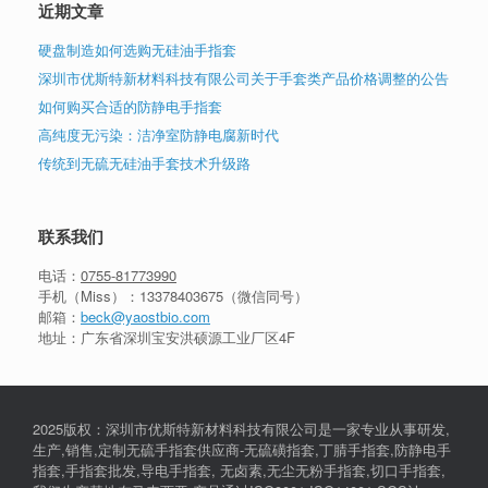
近期文章
硬盘制造如何选购无硅油手指套
深圳市优斯特新材料科技有限公司关于手套类产品价格调整的公告
如何购买合适的防静电手指套
高纯度无污染：洁净室防静电腐新时代
传统到无硫无硅油手套技术升级路
联系我们
电话：
0755-81773990
手机（Miss）：
13378403675
（微信同号）
邮箱：
beck@yaostbio.com
地址：广东省深圳宝安洪硕源工业厂区4F
2025版权：深圳市优斯特新材料科技有限公司是一家专业从事研发,
生产,销售,定制无硫手指套供应商-无硫磺指套,丁腈手指套,防静电手
指套,手指套批发,导电手指套, 无卤素,无尘无粉手指套,切口手指套,