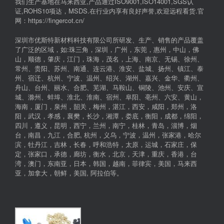
我们生产基地在马来西亚,产品通过ISO9001,ISO14001,SGS认
证,ROHS10项达，MSDS.在行业内享有良好声誉,欢迎远程看货.官
网：https://fingercot.cn/
深圳市优斯特新材料科技有限公司所研发、生产、销售的产品覆盖
了广泛的区域，如:珠三角，深圳，广州，东莞，惠州，中山，佛
山，顺德，肇庆，江门，珠海，茂名，上海、南京、无锡、徐州、
常州、贵阳、苏州、南通、连云港、淮安、盐城、扬州、镇江、泰
州、宿迁、杭州、宁波、温州、绍兴、湖州、嘉兴、金华、衢州、
舟山、台州、丽水、合肥、芜湖、马鞍山、铜陵、池州、安庆、宣
城、滁州、蚌埠、淮北、淮南、宿州、阜阳、亳州、六安、黄山，
海南，厦门，泉州，韶关，梅州，湛江，西安，咸阳，郑州，洛
阳，武汉，孝感，襄樊，长沙，湘潭，娄底，衡阳，成都，绵阳，
四川，遵义，昆明，西宁，兰州，南宁，桂林，青岛，淄博，烟
台，南昌，九江，合肥, 杭州，义乌，宁波，温州，张家港，哈尔
滨，牡丹江，吉林，长春，呼和浩特，太原，运城，石家庄，保
定，张家口，承德，廊坊，衡水，北京，天津，重庆，香港，台
湾，澳门，东南亚，日本，韩国，越南，菲律宾，美国，马来西
亚，加拿大，朝鲜，美国, 阿拉伯等。