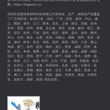
网：https://fingercot.cn/
深圳市优斯特新材料科技有限公司所研发、生产、销售的产品覆盖
了广泛的区域，如:珠三角，深圳，广州，东莞，惠州，中山，佛
山，顺德，肇庆，江门，珠海，茂名，上海、南京、无锡、徐州、
常州、贵阳、苏州、南通、连云港、淮安、盐城、扬州、镇江、泰
州、宿迁、杭州、宁波、温州、绍兴、湖州、嘉兴、金华、衢州、
舟山、台州、丽水、合肥、芜湖、马鞍山、铜陵、池州、安庆、宣
城、滁州、蚌埠、淮北、淮南、宿州、阜阳、亳州、六安、黄山，
海南，厦门，泉州，韶关，梅州，湛江，西安，咸阳，郑州，洛
阳，武汉，孝感，襄樊，长沙，湘潭，娄底，衡阳，成都，绵阳，
四川，遵义，昆明，西宁，兰州，南宁，桂林，青岛，淄博，烟
台，南昌，九江，合肥, 杭州，义乌，宁波，温州，张家港，哈尔
滨，牡丹江，吉林，长春，呼和浩特，太原，运城，石家庄，保
定，张家口，承德，廊坊，衡水，北京，天津，重庆，香港，台
湾，澳门，东南亚，日本，韩国，越南，菲律宾，美国，马来西
亚，加拿大，朝鲜，美国, 阿拉伯等。