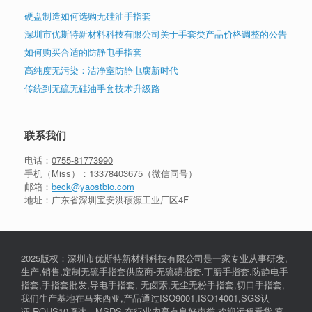
硬盘制造如何选购无硅油手指套
深圳市优斯特新材料科技有限公司关于手套类产品价格调整的公告
如何购买合适的防静电手指套
高纯度无污染：洁净室防静电腐新时代
传统到无硫无硅油手套技术升级路
联系我们
电话：
0755-81773990
手机（Miss）：
13378403675
（微信同号）
邮箱：
beck@yaostbio.com
地址：广东省深圳宝安洪硕源工业厂区4F
2025版权：深圳市优斯特新材料科技有限公司是一家专业从事研发,
生产,销售,定制无硫手指套供应商-无硫磺指套,丁腈手指套,防静电手
指套,手指套批发,导电手指套, 无卤素,无尘无粉手指套,切口手指套,
我们生产基地在马来西亚,产品通过ISO9001,ISO14001,SGS认
证,ROHS10项达，MSDS.在行业内享有良好声誉,欢迎远程看货.官