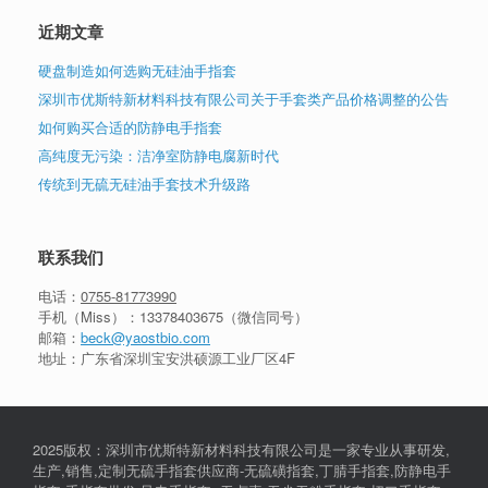
近期文章
硬盘制造如何选购无硅油手指套
深圳市优斯特新材料科技有限公司关于手套类产品价格调整的公告
如何购买合适的防静电手指套
高纯度无污染：洁净室防静电腐新时代
传统到无硫无硅油手套技术升级路
联系我们
电话：
0755-81773990
手机（Miss）：
13378403675
（微信同号）
邮箱：
beck@yaostbio.com
地址：广东省深圳宝安洪硕源工业厂区4F
2025版权：深圳市优斯特新材料科技有限公司是一家专业从事研发,
生产,销售,定制无硫手指套供应商-无硫磺指套,丁腈手指套,防静电手