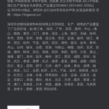
指套,手指套批发,导电手指套, 无卤素,无尘无粉手指套,切口手指套,
我们生产基地在马来西亚,产品通过ISO9001,ISO14001,SGS认
证,ROHS10项达，MSDS.在行业内享有良好声誉,欢迎远程看货.官
网：https://fingercot.cn/
深圳市优斯特新材料科技有限公司所研发、生产、销售的产品覆盖
了广泛的区域，如:珠三角，深圳，广州，东莞，惠州，中山，佛
山，顺德，肇庆，江门，珠海，茂名，上海、南京、无锡、徐州、
常州、贵阳、苏州、南通、连云港、淮安、盐城、扬州、镇江、泰
州、宿迁、杭州、宁波、温州、绍兴、湖州、嘉兴、金华、衢州、
舟山、台州、丽水、合肥、芜湖、马鞍山、铜陵、池州、安庆、宣
城、滁州、蚌埠、淮北、淮南、宿州、阜阳、亳州、六安、黄山，
海南，厦门，泉州，韶关，梅州，湛江，西安，咸阳，郑州，洛
阳，武汉，孝感，襄樊，长沙，湘潭，娄底，衡阳，成都，绵阳，
四川，遵义，昆明，西宁，兰州，南宁，桂林，青岛，淄博，烟
台，南昌，九江，合肥, 杭州，义乌，宁波，温州，张家港，哈尔
滨，牡丹江，吉林，长春，呼和浩特，太原，运城，石家庄，保
定，张家口，承德，廊坊，衡水，北京，天津，重庆，香港，台
湾，澳门，东南亚，日本，韩国，越南，菲律宾，美国，马来西
亚，加拿大，朝鲜，美国, 阿拉伯等。