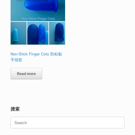
Non-Stick Finger Cots 防粘黏
手指套
Read more
搜索
Search
for: