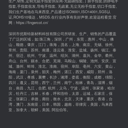
生产,销售,定制无硫手指套供应商-无硫磺指套,丁腈手指套,防静电手
指套,手指套批发,导电手指套, 无卤素,无尘无粉手指套,切口手指套,
我们生产基地在马来西亚,产品通过ISO9001,ISO14001,SGS认
证,ROHS10项达，MSDS.在行业内享有良好声誉,欢迎远程看货.官
网：https://fingercot.cn/
深圳市优斯特新材料科技有限公司所研发、生产、销售的产品覆盖
了广泛的区域，如:珠三角，深圳，广州，东莞，惠州，中山，佛
山，顺德，肇庆，江门，珠海，茂名，上海、南京、无锡、徐州、
常州、贵阳、苏州、南通、连云港、淮安、盐城、扬州、镇江、泰
州、宿迁、杭州、宁波、温州、绍兴、湖州、嘉兴、金华、衢州、
舟山、台州、丽水、合肥、芜湖、马鞍山、铜陵、池州、安庆、宣
城、滁州、蚌埠、淮北、淮南、宿州、阜阳、亳州、六安、黄山，
海南，厦门，泉州，韶关，梅州，湛江，西安，咸阳，郑州，洛
阳，武汉，孝感，襄樊，长沙，湘潭，娄底，衡阳，成都，绵阳，
四川，遵义，昆明，西宁，兰州，南宁，桂林，青岛，淄博，烟
台，南昌，九江，合肥, 杭州，义乌，宁波，温州，张家港，哈尔
滨，牡丹江，吉林，长春，呼和浩特，太原，运城，石家庄，保
定，张家口，承德，廊坊，衡水，北京，天津，重庆，香港，台
湾，澳门，东南亚，日本，韩国，越南，菲律宾，美国，马来西
亚，加拿大，朝鲜，美国, 阿拉伯等。