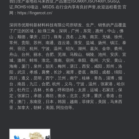
我们生产基地在马来西亚,产品通过ISO9001,ISO14001,SGS认
证,ROHS10项达，MSDS.在行业内享有良好声誉,欢迎远程看货.官
网：https://fingercot.cn/
深圳市优斯特新材料科技有限公司所研发、生产、销售的产品覆盖
了广泛的区域，如:珠三角，深圳，广州，东莞，惠州，中山，佛
山，顺德，肇庆，江门，珠海，茂名，上海、南京、无锡、徐州、
常州、贵阳、苏州、南通、连云港、淮安、盐城、扬州、镇江、泰
州、宿迁、杭州、宁波、温州、绍兴、湖州、嘉兴、金华、衢州、
舟山、台州、丽水、合肥、芜湖、马鞍山、铜陵、池州、安庆、宣
城、滁州、蚌埠、淮北、淮南、宿州、阜阳、亳州、六安、黄山，
海南，厦门，泉州，韶关，梅州，湛江，西安，咸阳，郑州，洛
阳，武汉，孝感，襄樊，长沙，湘潭，娄底，衡阳，成都，绵阳，
四川，遵义，昆明，西宁，兰州，南宁，桂林，青岛，淄博，烟
台，南昌，九江，合肥, 杭州，义乌，宁波，温州，张家港，哈尔
滨，牡丹江，吉林，长春，呼和浩特，太原，运城，石家庄，保
定，张家口，承德，廊坊，衡水，北京，天津，重庆，香港，台
湾，澳门，东南亚，日本，韩国，越南，菲律宾，美国，马来西
亚，加拿大，朝鲜，美国, 阿拉伯等。