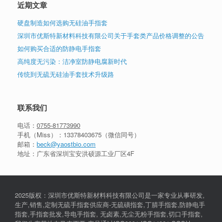
近期文章
硬盘制造如何选购无硅油手指套
深圳市优斯特新材料科技有限公司关于手套类产品价格调整的公告
如何购买合适的防静电手指套
高纯度无污染：洁净室防静电腐新时代
传统到无硫无硅油手套技术升级路
联系我们
电话：
0755-81773990
手机（Miss）：
13378403675
（微信同号）
邮箱：
beck@yaostbio.com
地址：广东省深圳宝安洪硕源工业厂区4F
2025版权：深圳市优斯特新材料科技有限公司是一家专业从事研发,
生产,销售,定制无硫手指套供应商-无硫磺指套,丁腈手指套,防静电手
指套,手指套批发,导电手指套, 无卤素,无尘无粉手指套,切口手指套,