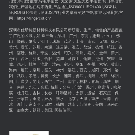
指套,手指套批发,导电手指套, 无卤素,无尘无粉手指套,切口手指套,
我们生产基地在马来西亚,产品通过ISO9001,ISO14001,SGS认
证,ROHS10项达，MSDS.在行业内享有良好声誉,欢迎远程看货.官
网：https://fingercot.cn/
深圳市优斯特新材料科技有限公司所研发、生产、销售的产品覆盖
了广泛的区域，如:珠三角，深圳，广州，东莞，惠州，中山，佛
山，顺德，肇庆，江门，珠海，茂名，上海、南京、无锡、徐州、
常州、贵阳、苏州、南通、连云港、淮安、盐城、扬州、镇江、泰
州、宿迁、杭州、宁波、温州、绍兴、湖州、嘉兴、金华、衢州、
舟山、台州、丽水、合肥、芜湖、马鞍山、铜陵、池州、安庆、宣
城、滁州、蚌埠、淮北、淮南、宿州、阜阳、亳州、六安、黄山，
海南，厦门，泉州，韶关，梅州，湛江，西安，咸阳，郑州，洛
阳，武汉，孝感，襄樊，长沙，湘潭，娄底，衡阳，成都，绵阳，
四川，遵义，昆明，西宁，兰州，南宁，桂林，青岛，淄博，烟
台，南昌，九江，合肥, 杭州，义乌，宁波，温州，张家港，哈尔
滨，牡丹江，吉林，长春，呼和浩特，太原，运城，石家庄，保
定，张家口，承德，廊坊，衡水，北京，天津，重庆，香港，台
湾，澳门，东南亚，日本，韩国，越南，菲律宾，美国，马来西
亚，加拿大，朝鲜，美国, 阿拉伯等。