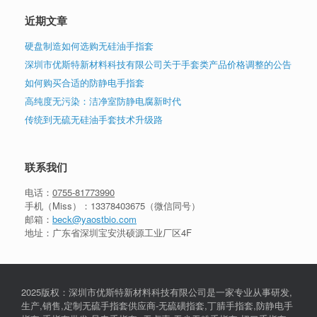
近期文章
硬盘制造如何选购无硅油手指套
深圳市优斯特新材料科技有限公司关于手套类产品价格调整的公告
如何购买合适的防静电手指套
高纯度无污染：洁净室防静电腐新时代
传统到无硫无硅油手套技术升级路
联系我们
电话：
0755-81773990
手机（Miss）：
13378403675
（微信同号）
邮箱：
beck@yaostbio.com
地址：广东省深圳宝安洪硕源工业厂区4F
2025版权：深圳市优斯特新材料科技有限公司是一家专业从事研发,
生产,销售,定制无硫手指套供应商-无硫磺指套,丁腈手指套,防静电手