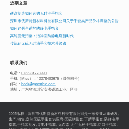
近期文章
硬盘制造如何选购无硅油手指套
深圳市优斯特新材料科技有限公司关于手套类产品价格调整的公告
如何购买合适的防静电手指套
高纯度无污染：洁净室防静电腐新时代
传统到无硫无硅油手套技术升级路
联系我们
电话：
0755-81773990
手机（Miss）：
13378403675
（微信同号）
邮箱：
beck@yaostbio.com
地址：广东省深圳宝安洪硕源工业厂区4F
2025版权：深圳市优斯特新材料科技有限公司是一家专业从事研发,
生产,销售,定制无硫手指套供应商-无硫磺指套,丁腈手指套,防静电手
指套,手指套批发,导电手指套, 无卤素,无尘无粉手指套,切口手指套,