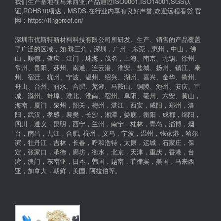
我们生产基地在马来西亚,产品通过ISO9001,ISO14001,SGS认
证,ROHS10项达，MSDS.在行业内享有良好声誉,欢迎远程看货.官
网：https://fingercot.cn/
深圳市优斯特新材料科技有限公司所研发、生产、销售的产品覆盖
了广泛的区域，如:珠三角，深圳，广州，东莞，惠州，中山，佛
山，顺德，肇庆，江门，珠海，茂名，上海、南京、无锡、徐州、
常州、贵阳、苏州、南通、连云港、淮安、盐城、扬州、镇江、泰
州、宿迁、杭州、宁波、温州、绍兴、湖州、嘉兴、金华、衢州、
舟山、台州、丽水、合肥、芜湖、马鞍山、铜陵、池州、安庆、宣
城、滁州、蚌埠、淮北、淮南、宿州、阜阳、亳州、六安、黄山，
海南，厦门，泉州，韶关，梅州，湛江，西安，咸阳，郑州，洛
阳，武汉，孝感，襄樊，长沙，湘潭，娄底，衡阳，成都，绵阳，
四川，遵义，昆明，西宁，兰州，南宁，桂林，青岛，淄博，烟
台，南昌，九江，合肥, 杭州，义乌，宁波，温州，张家港，哈尔
滨，牡丹江，吉林，长春，呼和浩特，太原，运城，石家庄，保
定，张家口，承德，廊坊，衡水，北京，天津，重庆，香港，台
湾，澳门，东南亚，日本，韩国，越南，菲律宾，美国，马来西
亚，加拿大，朝鲜，美国, 阿拉伯等。