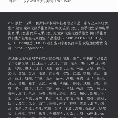
地址：广东省深圳宝安洪硕源工业厂区4F
2025版权：深圳市优斯特新材料科技有限公司是一家专业从事研发,
生产,销售,定制无硫手指套供应商-无硫磺指套,丁腈手指套,防静电手
指套,手指套批发,导电手指套, 无卤素,无尘无粉手指套,切口手指套,
我们生产基地在马来西亚,产品通过ISO9001,ISO14001,SGS认
证,ROHS10项达，MSDS.在行业内享有良好声誉,欢迎远程看货.官
网：https://fingercot.cn/
深圳市优斯特新材料科技有限公司所研发、生产、销售的产品覆盖
了广泛的区域，如:珠三角，深圳，广州，东莞，惠州，中山，佛
山，顺德，肇庆，江门，珠海，茂名，上海、南京、无锡、徐州、
常州、贵阳、苏州、南通、连云港、淮安、盐城、扬州、镇江、泰
州、宿迁、杭州、宁波、温州、绍兴、湖州、嘉兴、金华、衢州、
舟山、台州、丽水、合肥、芜湖、马鞍山、铜陵、池州、安庆、宣
城、滁州、蚌埠、淮北、淮南、宿州、阜阳、亳州、六安、黄山，
海南，厦门，泉州，韶关，梅州，湛江，西安，咸阳，郑州，洛
阳，武汉，孝感，襄樊，长沙，湘潭，娄底，衡阳，成都，绵阳，
四川，遵义，昆明，西宁，兰州，南宁，桂林，青岛，淄博，烟
台，南昌，九江，合肥, 杭州，义乌，宁波，温州，张家港，哈尔
滨，牡丹江，吉林，长春，呼和浩特，太原，运城，石家庄，保