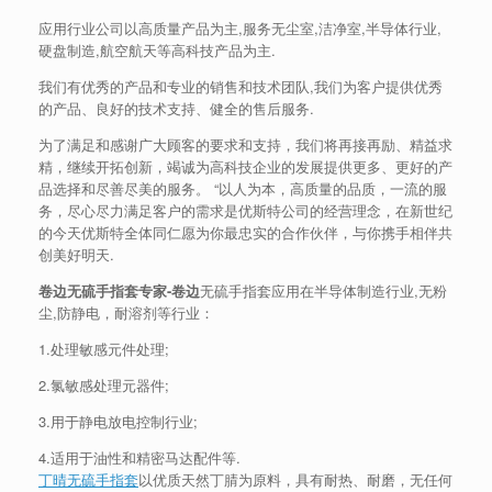
应用行业公司以高质量产品为主,服务无尘室,洁净室,半导体行业,
硬盘制造,航空航天等高科技产品为主.
我们有优秀的产品和专业的销售和技术团队,我们为客户提供优秀
的产品、良好的技术支持、健全的售后服务.
为了满足和感谢广大顾客的要求和支持，我们将再接再励、精益求
精，继续开拓创新，竭诚为高科技企业的发展提供更多、更好的产
品选择和尽善尽美的服务。 “以人为本，高质量的品质，一流的服
务，尽心尽力满足客户的需求是优斯特公司的经营理念，在新世纪
的今天优斯特全体同仁愿为你最忠实的合作伙伴，与你携手相伴共
创美好明天.
卷边无硫手指套专家-卷边
无硫手指套应用在半导体制造行业,无粉
尘,防静电，耐溶剂等行业：
1.处理敏感元件处理;
2.氯敏感处理元器件;
3.用于静电放电控制行业;
4.适用于油性和精密马达配件等.
丁晴无硫手指套
以优质天然丁腈为原料，具有耐热、耐磨，无任何