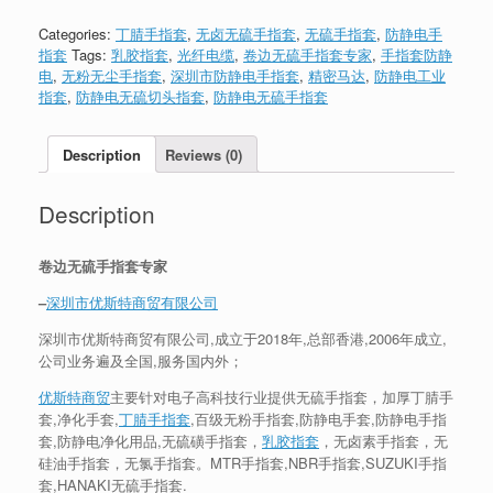
Categories:
丁腈手指套
,
无卤无硫手指套
,
无硫手指套
,
防静电手
指套
Tags:
乳胶指套
,
光纤电缆
,
卷边无硫手指套专家
,
手指套防静
电
,
无粉无尘手指套
,
深圳市防静电手指套
,
精密马达
,
防静电工业
指套
,
防静电无硫切头指套
,
防静电无硫手指套
Description
Reviews (0)
Description
卷边无硫手指套专家
–
深圳市优斯特商贸有限公司
深圳市优斯特商贸有限公司,成立于2018年,总部香港,2006年成立,
公司业务遍及全国,服务国内外；
优斯特商贸
主要针对电子高科技行业提供无硫手指套，加厚丁腈手
套,净化手套,
丁腈手指套
,百级无粉手指套,防静电手套,防静电手指
套,防静电净化用品,无硫磺手指套，
乳胶指套
，无卤素手指套，无
硅油手指套，无氯手指套。MTR手指套,NBR手指套,SUZUKI手指
套,HANAKI无硫手指套.