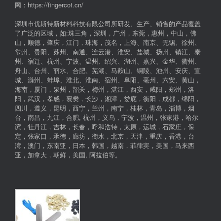
网：https://fingercot.cn/
深圳市优斯特新材料科技有限公司所研发、生产、销售的产品覆盖
了广泛的区域，如:珠三角，深圳，广州，东莞，惠州，中山，佛
山，顺德，肇庆，江门，珠海，茂名，上海、南京、无锡、徐州、
常州、贵阳、苏州、南通、连云港、淮安、盐城、扬州、镇江、泰
州、宿迁、杭州、宁波、温州、绍兴、湖州、嘉兴、金华、衢州、
舟山、台州、丽水、合肥、芜湖、马鞍山、铜陵、池州、安庆、宣
城、滁州、蚌埠、淮北、淮南、宿州、阜阳、亳州、六安、黄山，
海南，厦门，泉州，韶关，梅州，湛江，西安，咸阳，郑州，洛
阳，武汉，孝感，襄樊，长沙，湘潭，娄底，衡阳，成都，绵阳，
四川，遵义，昆明，西宁，兰州，南宁，桂林，青岛，淄博，烟
台，南昌，九江，合肥, 杭州，义乌，宁波，温州，张家港，哈尔
滨，牡丹江，吉林，长春，呼和浩特，太原，运城，石家庄，保
定，张家口，承德，廊坊，衡水，北京，天津，重庆，香港，台
湾，澳门，东南亚，日本，韩国，越南，菲律宾，美国，马来西
亚，加拿大，朝鲜，美国, 阿拉伯等。