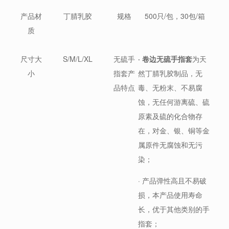
产品材
丁腈乳胶
规格
500只/包，30包/箱
质
尺寸大
S/M/L/XL
无硫手
· 卷边
无硫手指套
为天
小
指套产
然丁腈乳胶制品，无
品特点
毒、无粉末、不易腐
蚀，无任何游离硫、硫
原素及硫的化合物存
在，对金、银、铜等金
属原件无腐蚀和无污
染；
· 产品弹性高且不易破
损，本产品使用寿命
长，优于其他类别的手
指套；