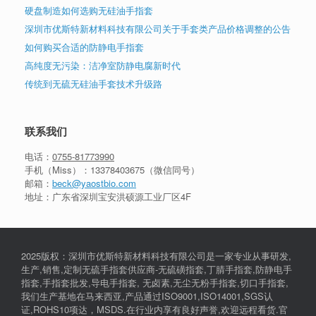
硬盘制造如何选购无硅油手指套
深圳市优斯特新材料科技有限公司关于手套类产品价格调整的公告
如何购买合适的防静电手指套
高纯度无污染：洁净室防静电腐新时代
传统到无硫无硅油手套技术升级路
联系我们
电话：
0755-81773990
手机（Miss）：
13378403675
（微信同号）
邮箱：
beck@yaostbio.com
地址：广东省深圳宝安洪硕源工业厂区4F
2025版权：深圳市优斯特新材料科技有限公司是一家专业从事研发,
生产,销售,定制无硫手指套供应商-无硫磺指套,丁腈手指套,防静电手
指套,手指套批发,导电手指套, 无卤素,无尘无粉手指套,切口手指套,
我们生产基地在马来西亚,产品通过ISO9001,ISO14001,SGS认
证,ROHS10项达，MSDS.在行业内享有良好声誉,欢迎远程看货.官