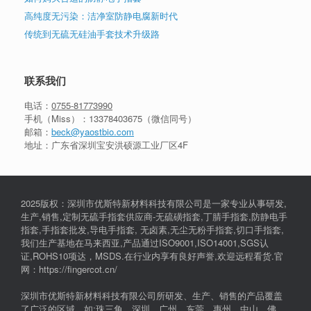
高纯度无污染：洁净室防静电腐新时代
传统到无硫无硅油手套技术升级路
联系我们
电话：
0755-81773990
手机（Miss）：
13378403675
（微信同号）
邮箱：
beck@yaostbio.com
地址：广东省深圳宝安洪硕源工业厂区4F
2025版权：深圳市优斯特新材料科技有限公司是一家专业从事研发,
生产,销售,定制无硫手指套供应商-无硫磺指套,丁腈手指套,防静电手
指套,手指套批发,导电手指套, 无卤素,无尘无粉手指套,切口手指套,
我们生产基地在马来西亚,产品通过ISO9001,ISO14001,SGS认
证,ROHS10项达，MSDS.在行业内享有良好声誉,欢迎远程看货.官
网：https://fingercot.cn/
深圳市优斯特新材料科技有限公司所研发、生产、销售的产品覆盖
了广泛的区域，如:珠三角，深圳，广州，东莞，惠州，中山，佛