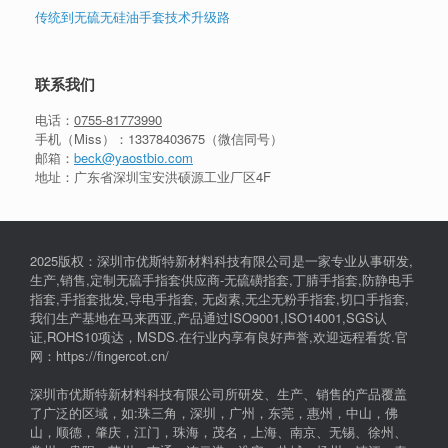
传统到无硫无硅油手套技术升级路
联系我们
电话：
0755-81773990
手机（Miss）：
13378403675
（微信同号）
邮箱：
beck@yaostbio.com
地址：广东省深圳宝安洪硕源工业厂区4F
2025版权：深圳市优斯特新材料科技有限公司是一家专业从事研发,
生产,销售,定制无硫手指套供应商-无硫磺指套,丁腈手指套,防静电手
指套,手指套批发,导电手指套, 无卤素,无尘无粉手指套,切口手指套,
我们生产基地在马来西亚,产品通过ISO9001,ISO14001,SGS认
证,ROHS10项达，MSDS.在行业内享有良好声誉,欢迎远程看货.官
网：https://fingercot.cn/
深圳市优斯特新材料科技有限公司所研发、生产、销售的产品覆盖
了广泛的区域，如:珠三角，深圳，广州，东莞，惠州，中山，佛
山，顺德，肇庆，江门，珠海，茂名，上海、南京、无锡、徐州、