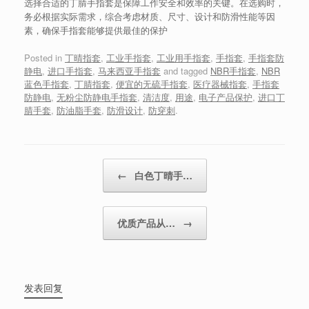
选择合适的丁腈手指套是保障工作安全和效率的关键。在选购时，
务必根据实际需求，综合考虑材质、尺寸、设计和防滑性能等因
素，确保手指套能够提供最佳的保护
Posted in
丁晴指套
,
工业手指套
,
工业用手指套
,
手指套
,
手指套防
静电
,
进口手指套
,
马来西亚手指套
and tagged
NBR手指套
,
NBR
蓝色手指套
,
丁腈指套
,
便宜的无硫手指套
,
医疗器械指套
,
手指套
防静电
,
无粉尘防静电手指套
,
清洁度
,
用途
,
电子产品保护
,
进口丁
腈手套
,
防油脂手套
,
防滑设计
,
防穿刺
.
Post navigation
←
白色丁晴手…
优质产品从…
→
发表回复