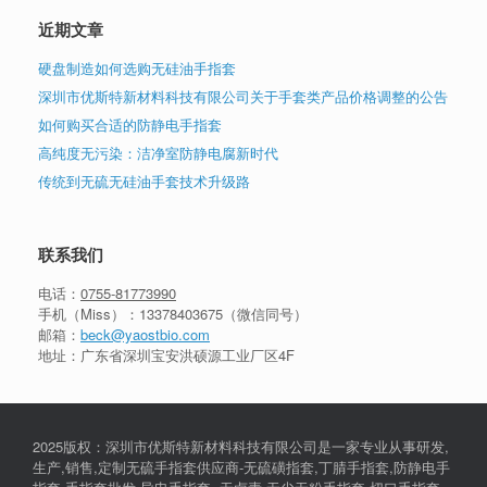
近期文章
硬盘制造如何选购无硅油手指套
深圳市优斯特新材料科技有限公司关于手套类产品价格调整的公告
如何购买合适的防静电手指套
高纯度无污染：洁净室防静电腐新时代
传统到无硫无硅油手套技术升级路
联系我们
电话：
0755-81773990
手机（Miss）：
13378403675
（微信同号）
邮箱：
beck@yaostbio.com
地址：广东省深圳宝安洪硕源工业厂区4F
2025版权：深圳市优斯特新材料科技有限公司是一家专业从事研发,
生产,销售,定制无硫手指套供应商-无硫磺指套,丁腈手指套,防静电手