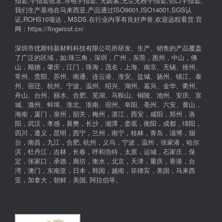
指套,手指套批发,导电手指套, 无卤素,无尘无粉手指套,切口手指套,
我们生产基地在马来西亚,产品通过ISO9001,ISO14001,SGS认
证,ROHS10项达，MSDS.在行业内享有良好声誉,欢迎远程看货.官
网：https://fingercot.cn/
深圳市优斯特新材料科技有限公司所研发、生产、销售的产品覆盖
了广泛的区域，如:珠三角，深圳，广州，东莞，惠州，中山，佛
山，顺德，肇庆，江门，珠海，茂名，上海、南京、无锡、徐州、
常州、贵阳、苏州、南通、连云港、淮安、盐城、扬州、镇江、泰
州、宿迁、杭州、宁波、温州、绍兴、湖州、嘉兴、金华、衢州、
舟山、台州、丽水、合肥、芜湖、马鞍山、铜陵、池州、安庆、宣
城、滁州、蚌埠、淮北、淮南、宿州、阜阳、亳州、六安、黄山，
海南，厦门，泉州，韶关，梅州，湛江，西安，咸阳，郑州，洛
阳，武汉，孝感，襄樊，长沙，湘潭，娄底，衡阳，成都，绵阳，
四川，遵义，昆明，西宁，兰州，南宁，桂林，青岛，淄博，烟
台，南昌，九江，合肥, 杭州，义乌，宁波，温州，张家港，哈尔
滨，牡丹江，吉林，长春，呼和浩特，太原，运城，石家庄，保
定，张家口，承德，廊坊，衡水，北京，天津，重庆，香港，台
湾，澳门，东南亚，日本，韩国，越南，菲律宾，美国，马来西
亚，加拿大，朝鲜，美国, 阿拉伯等。