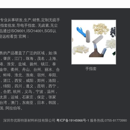
专业从事研发,生产,销售,定制无硫手
指套批发,导电手指套, 无卤素,无尘
SO9001,ISO14001,SGS认
欢迎远程看货.官网：
售的产品覆盖了广泛的区域，如:珠
，肇庆，江门，珠海，茂名，上海、
港、淮安、盐城、扬州、镇江、泰
手指套
金华、衢州、舟山、台州、丽水、合
、蚌埠、淮北、淮南、宿州、阜阳、
，湛江，西安，咸阳，郑州，洛阳，
，绵阳，四川，遵义，昆明，西宁，
，合肥, 杭州，义乌，宁波，温州，
太原，运城，石家庄，保定，张家
台湾，澳门，东南亚，日本，韩国，
, 阿拉伯等。
深圳市优斯特新材料科技有限公司
粤ICP备19145966号-1
服务热线:0755-81773990