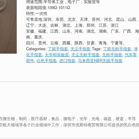
用途范围:半导体工业，电子厂，实验室等
表面电阻值:109Ω-1011Ω
特性:一次性
可售卖地:深圳、东莞、北京、天津、苏州、河北、昆山、山西
辽宁、大连、吉林、湖北、上海、郑州、江苏、浙江
安徽、福建、江西、山东、河南、湖北、湖南、广东、广西、
南、重庆、
四川、贵州、云南、西藏、陕西、甘肃、青海、宁夏等。
Categories:
丁腈手指套
,
无尘手指套
Tags:
丁腈无粉手指套
,
净
化手指套
,
大学和实验室
,
无尘无粉手指套
,
无粉手指套
,
汽车零
部件
,
白色手指套
,
进口指套
,
马来西亚NBR无硫手指套
在微生物，制药，医疗器材，食品，微电子，光学，光电，磁盘，硬盘，半导
空航天领域等各个行业领域中工作，深圳市优斯特商贸有限公司提供的乳白色