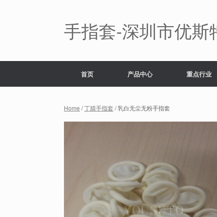
Skip
to
content
手指套-深圳市优斯
首页
产品中心
重点行业
Home
/
丁腈手指套
/ 乳白无尘无粉手指套