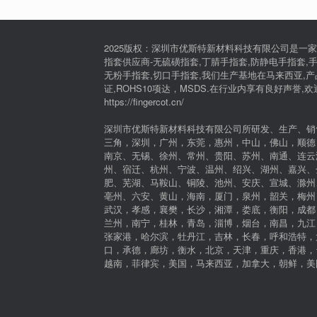
2025版权：深圳市优斯特新材料科技有限公司是一家
指套供应商-无硫磺指套,丁腈手指套,防静电手指套,手
无粉手指套,切口手指套,我们生产基地在马来西亚,产品通过I
证,ROHS10项达，MSDS.在行业内享有良好声誉,
https://fingercot.cn/
深圳市优斯特新材料科技有限公司所研发、生产、销
三角，深圳，广州，东莞，惠州，中山，佛山，顺德
南京、无锡、徐州、常州、贵阳、苏州、南通、连云
州、宿迁、杭州、宁波、温州、绍兴、湖州、嘉兴、
肥、芜湖、马鞍山、铜陵、池州、安庆、宣城、滁州
亳州、六安、黄山，海南，厦门，泉州，韶关，梅州
武汉，孝感，襄樊，长沙，湘潭，娄底，衡阳，成都
兰州，南宁，桂林，青岛，淄博，烟台，南昌，九江
张家港，哈尔滨，牡丹江，吉林，长春，呼和浩特，
口，承德，廊坊，衡水，北京，天津，重庆，香港，
越南，菲律宾，美国，马来西亚，加拿大，朝鲜，美国