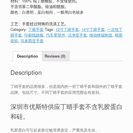
材料：100% 纯丁腈橡胶，不含增塑剂。
不含邻苯二甲酸酯、硅油和酰胺。
颜色：白透明，蓝白相间，一般用白色较多
工艺：手套经过特殊的洗涤工艺。
Category:
丁腈手套
Tags:
12寸丁腈手套
,
14寸丁腈手套
,
一次性丁
腈手套
,
印刷线路板
,
汽车零部件
,
洁净室手套
,
移动终端制造
,
精密
齿轮
,
马来西亚手套
Description
Reviews (0)
Description
丁晴手套的品类很多，但是国内的一些丁晴手套和国外的丁晴手套
品牌。包括尺寸。不同丁晴手套的应用范围会有差别。
深圳市优斯特供应丁晴手套不含乳胶蛋白
和硅。
乳胶蛋白可引起皮肤过敏等诱发症，严重危及生命。