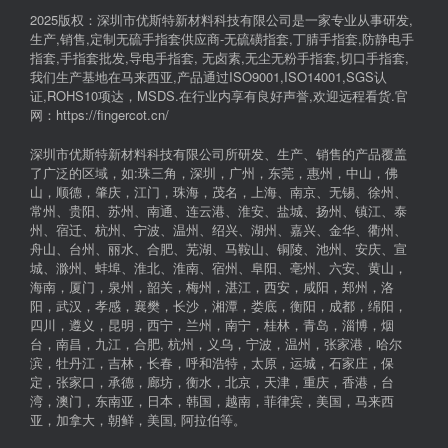
2025版权：深圳市优斯特新材料科技有限公司是一家专业从事研发,
生产,销售,定制无硫手指套供应商-无硫磺指套,丁腈手指套,防静电手
指套,手指套批发,导电手指套, 无卤素,无尘无粉手指套,切口手指套,
我们生产基地在马来西亚,产品通过ISO9001,ISO14001,SGS认
证,ROHS10项达，MSDS.在行业内享有良好声誉,欢迎远程看货.官
网：https://fingercot.cn/
深圳市优斯特新材料科技有限公司所研发、生产、销售的产品覆盖
了广泛的区域，如:珠三角，深圳，广州，东莞，惠州，中山，佛
山，顺德，肇庆，江门，珠海，茂名，上海、南京、无锡、徐州、
常州、贵阳、苏州、南通、连云港、淮安、盐城、扬州、镇江、泰
州、宿迁、杭州、宁波、温州、绍兴、湖州、嘉兴、金华、衢州、
舟山、台州、丽水、合肥、芜湖、马鞍山、铜陵、池州、安庆、宣
城、滁州、蚌埠、淮北、淮南、宿州、阜阳、亳州、六安、黄山，
海南，厦门，泉州，韶关，梅州，湛江，西安，咸阳，郑州，洛
阳，武汉，孝感，襄樊，长沙，湘潭，娄底，衡阳，成都，绵阳，
四川，遵义，昆明，西宁，兰州，南宁，桂林，青岛，淄博，烟
台，南昌，九江，合肥, 杭州，义乌，宁波，温州，张家港，哈尔
滨，牡丹江，吉林，长春，呼和浩特，太原，运城，石家庄，保
定，张家口，承德，廊坊，衡水，北京，天津，重庆，香港，台
湾，澳门，东南亚，日本，韩国，越南，菲律宾，美国，马来西
亚，加拿大，朝鲜，美国, 阿拉伯等。