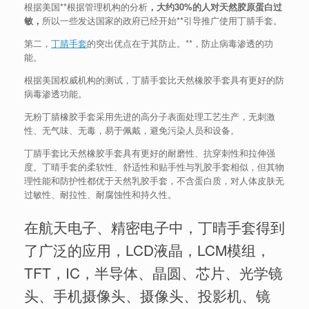
根据美国**根据管理机构的分析
，大约30%的人对天然胶原蛋白过
敏，
所以一些发达国家的政府已经开始**引导推广使用丁腈手套。
第二，
丁腈手套
的突出优点在于其防止。**，防止病毒渗透的功
能。
根据美国权威机构的测试，丁腈手套比天然橡胶手套具有更好的防
病毒渗透功能。
无粉丁腈橡胶手套采用先进的高分子表面处理工艺生产，无刺激
性、无气味、无毒，易于佩戴，避免污染人员和设备。
丁腈手套比天然橡胶手套具有更好的耐磨性、抗穿刺性和拉伸强
度。丁晴手套的柔软性、舒适性和贴手性与乳胶手套相似，但其物
理性能和防护性都优于天然乳胶手套，不含蛋白质，对人体皮肤无
过敏性、耐拉性、耐腐蚀性和持久性。
在航天电子、精密电子中，丁晴手套得到
了广泛的应用，LCD液晶，LCM模组，
TFT，IC，半导体、晶圆、芯片、光学镜
头、手机摄像头、摄像头、投影机、镜