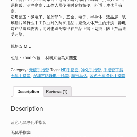
易撕破、洁净度高，工作人员使用时穿戴简便、舒适，质优且稳
定。
适用范围：微电子、塑胶部件、五金、电子、半导体、液晶屏、玻
璃镜片等行业手工作业时的防护用品，避免人体产生的汗渍、静电
对产品造成伤害，同时也避免指甲在产品上留下划痕，防止产品遭
受污染。
规格:S M L
包装：1000个/包 材料来自马来西亚
Category:
无硫手指套
Tags:
NR手指套
,
净化手指套
,
手指套丁腈
,
无硫手指套
,
深圳市防静电手指套
,
精密马达
,
蓝色无硫净化手指套
Description
Reviews (1)
Description
蓝色无硫净化手指套
无硫手指套