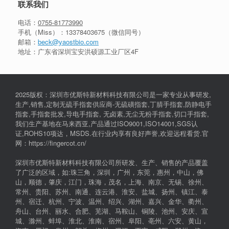
联系我们
电话：
0755-81773990
手机（Miss）：
13378403675
（微信同号）
邮箱：
beck@yaostbio.com
地址：广东省深圳宝安洪硕源工业厂区4F
2025版权：深圳市优斯特新材料科技有限公司是一家专业从事研发,
生产,销售,定制无硫手指套供应商-无硫磺指套,丁腈手指套,防静电手
指套,手指套批发,导电手指套, 无卤素,无尘无粉手指套,切口手指套,
我们生产基地在马来西亚,产品通过ISO9001,ISO14001,SGS认
证,ROHS10项达，MSDS.在行业内享有良好声誉,欢迎远程看货.官
网：https://fingercot.cn/
深圳市优斯特新材料科技有限公司所研发、生产、销售的产品覆盖
了广泛的区域，如:珠三角，深圳，广州，东莞，惠州，中山，佛
山，顺德，肇庆，江门，珠海，茂名，上海、南京、无锡、徐州、
常州、贵阳、苏州、南通、连云港、淮安、盐城、扬州、镇江、泰
州、宿迁、杭州、宁波、温州、绍兴、湖州、嘉兴、金华、衢州、
舟山、台州、丽水、合肥、芜湖、马鞍山、铜陵、池州、安庆、宣
城、滁州、蚌埠、淮北、淮南、宿州、阜阳、亳州、六安、黄山，