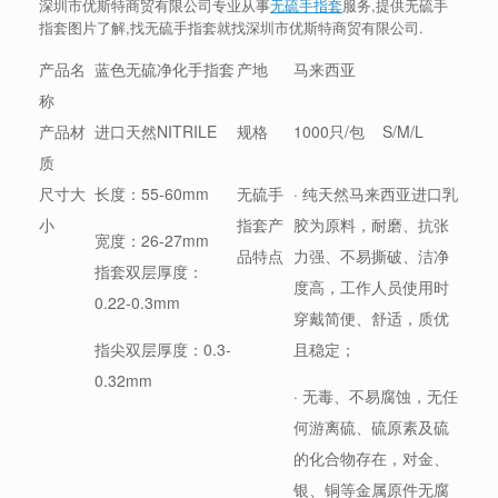
深圳市优斯特商贸有限公司专业从事
无硫手指套
服务,提供无硫手
指套图片了解,找无硫手指套就找深圳市优斯特商贸有限公司.
产品名
蓝色无硫净化手指套
产地
马来西亚
称
产品材
进口天然NITRILE
规格
1000只/包 S/M/L
质
尺寸大
长度：55-60mm
无硫手
· 纯天然马来西亚进口乳
小
指套产
胶为原料，耐磨、抗张
宽度：26-27mm
品特点
力强、不易撕破、洁净
指套双层厚度：
度高，工作人员使用时
0.22-0.3mm
穿戴简便、舒适，质优
指尖双层厚度：0.3-
且稳定；
0.32mm
· 无毒、不易腐蚀，无任
何游离硫、硫原素及硫
的化合物存在，对金、
银、铜等金属原件无腐