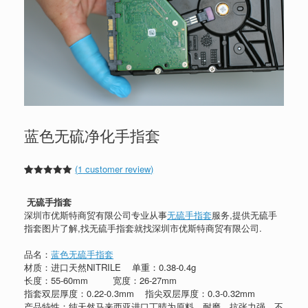
蓝色无硫净化手指套
(
1
customer review)
Rated
1
5.00
out of 5
无硫手指套
based on
customer
深圳市优斯特商贸有限公司专业从事
无硫手指套
服务,提供无硫手
rating
指套图片了解,找无硫手指套就找深圳市优斯特商贸有限公司.
品名：
蓝色无硫手指套
材质：进口天然NITRILE 单重：0.38-0.4g
长度：55-60mm 宽度：26-27mm
指套双层厚度：0.22-0.3mm 指尖双层厚度：0.3-0.32mm
产品特性：纯天然马来西亚进口丁晴为原料，耐磨、抗张力强、不