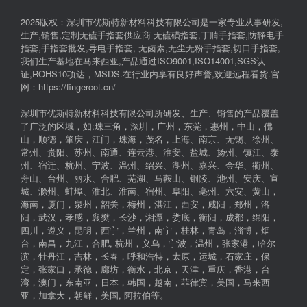
2025版权：深圳市优斯特新材料科技有限公司是一家专业从事研发,
生产,销售,定制无硫手指套供应商-无硫磺指套,丁腈手指套,防静电手
指套,手指套批发,导电手指套, 无卤素,无尘无粉手指套,切口手指套,
我们生产基地在马来西亚,产品通过ISO9001,ISO14001,SGS认
证,ROHS10项达，MSDS.在行业内享有良好声誉,欢迎远程看货.官
网：https://fingercot.cn/
深圳市优斯特新材料科技有限公司所研发、生产、销售的产品覆盖
了广泛的区域，如:珠三角，深圳，广州，东莞，惠州，中山，佛
山，顺德，肇庆，江门，珠海，茂名，上海、南京、无锡、徐州、
常州、贵阳、苏州、南通、连云港、淮安、盐城、扬州、镇江、泰
州、宿迁、杭州、宁波、温州、绍兴、湖州、嘉兴、金华、衢州、
舟山、台州、丽水、合肥、芜湖、马鞍山、铜陵、池州、安庆、宣
城、滁州、蚌埠、淮北、淮南、宿州、阜阳、亳州、六安、黄山，
海南，厦门，泉州，韶关，梅州，湛江，西安，咸阳，郑州，洛
阳，武汉，孝感，襄樊，长沙，湘潭，娄底，衡阳，成都，绵阳，
四川，遵义，昆明，西宁，兰州，南宁，桂林，青岛，淄博，烟
台，南昌，九江，合肥, 杭州，义乌，宁波，温州，张家港，哈尔
滨，牡丹江，吉林，长春，呼和浩特，太原，运城，石家庄，保
定，张家口，承德，廊坊，衡水，北京，天津，重庆，香港，台
湾，澳门，东南亚，日本，韩国，越南，菲律宾，美国，马来西
亚，加拿大，朝鲜，美国, 阿拉伯等。