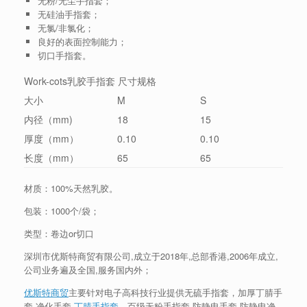
无粉/无尘手指套；
无硅油手指套；
无氯/非氯化；
良好的表面控制能力；
切口手指套。
Work-cots乳胶手指套 尺寸规格
大小
M
S
内径（mm)
18
15
厚度（mm）
0.10
0.10
长度（mm）
65
65
材质：100%天然乳胶。
包装：1000个/袋；
类型：卷边or切口
深圳市优斯特商贸有限公司,成立于2018年,总部香港,2006年成立,
公司业务遍及全国,服务国内外；
优斯特商贸
主要针对电子高科技行业提供无硫手指套，加厚丁腈手
套,净化手套,
丁腈手指套
，百级无粉手指套,防静电手套,防静电净