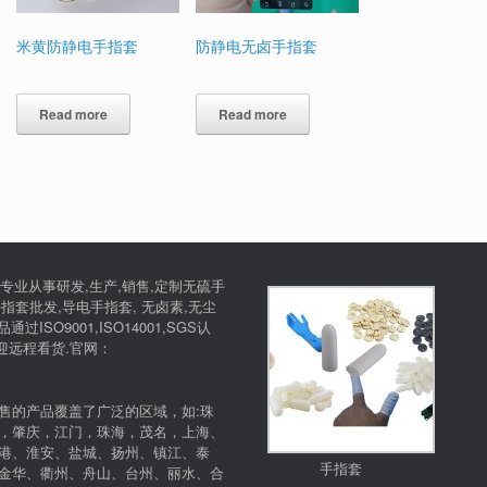
米黄防静电手指套
防静电无卤手指套
Read more
Read more
专业从事研发,生产,销售,定制无硫手
指套批发,导电手指套, 无卤素,无尘
SO9001,ISO14001,SGS认
欢迎远程看货.官网：
售的产品覆盖了广泛的区域，如:珠
，肇庆，江门，珠海，茂名，上海、
港、淮安、盐城、扬州、镇江、泰
手指套
金华、衢州、舟山、台州、丽水、合