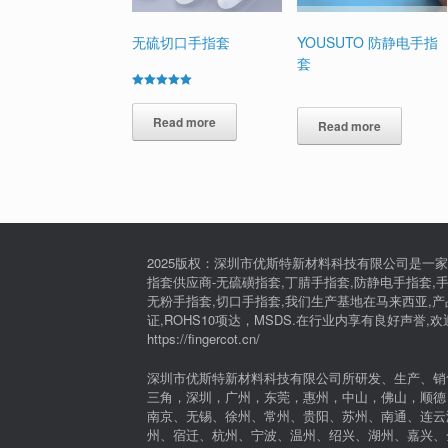
无硫切口手指套
YOUSUTO 防静电手指
套
Rated
5.00
out of 5
Read more
Read more
2025版权：深圳市优斯特新材料科技有限公司是一家
指套供应商-无硫磺指套,丁腈手指套,防静电手指套,手
无粉手指套,切口手指套,我们生产基地在马来西亚,产品通过I
证,ROHS10项达，MSDS.在行业内享有良好声誉,
https://fingercot.cn/
深圳市优斯特新材料科技有限公司所研发、生产、销
三角，深圳，广州，东莞，惠州，中山，佛山，顺德
南京、无锡、徐州、常州、贵阳、苏州、南通、连云
州、宿迁、杭州、宁波、温州、绍兴、湖州、嘉兴、