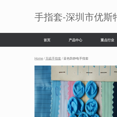
Skip
to
content
手指套-深圳市优斯
首页
产品中心
重点行业
Home
/
无硫手指套
/ 蓝色防静电手指套