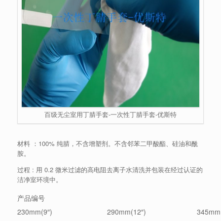
百级无尘室用丁腈手套-一次性丁腈手套-优斯特
材料 ：100% 纯腈，不含增塑剂。不含邻苯二甲酸酯、硅油和酰
胺。
过程 : 用 0.2 微米过滤的高电阻去离子水清洗并包装在经过认证的
洁净室环境中。
产品编号
230mm(9″)
290mm(12″)
345mm(