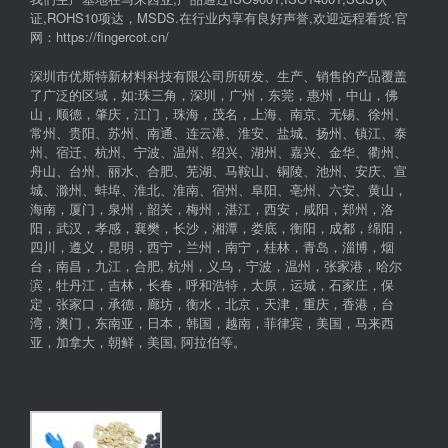
证,ROHS10项达，MSDS.在行业内享有良好声誉,欢迎远程看货.官
网：https://fingercot.cn/
深圳市优斯特新材料科技有限公司所研发、生产、销售的产品覆盖
了广泛的区域，如:珠三角，深圳，广州，东莞，惠州，中山，佛
山，顺德，肇庆，江门，珠海，茂名，上海、南京、无锡、徐州、
常州、贵阳、苏州、南通、连云港、淮安、盐城、扬州、镇江、泰
州、宿迁、杭州、宁波、温州、绍兴、湖州、嘉兴、金华、衢州、
舟山、台州、丽水、合肥、芜湖、马鞍山、铜陵、池州、安庆、宣
城、滁州、蚌埠、淮北、淮南、宿州、阜阳、亳州、六安、黄山，
海南，厦门，泉州，韶关，梅州，湛江，西安，咸阳，郑州，洛
阳，武汉，孝感，襄樊，长沙，湘潭，娄底，衡阳，成都，绵阳，
四川，遵义，昆明，西宁，兰州，南宁，桂林，青岛，淄博，烟
台，南昌，九江，合肥, 杭州，义乌，宁波，温州，张家港，哈尔
滨，牡丹江，吉林，长春，呼和浩特，太原，运城，石家庄，保
定，张家口，承德，廊坊，衡水，北京，天津，重庆，香港，台
湾，澳门，东南亚，日本，韩国，越南，菲律宾，美国，马来西
亚，加拿大，朝鲜，美国, 阿拉伯等。