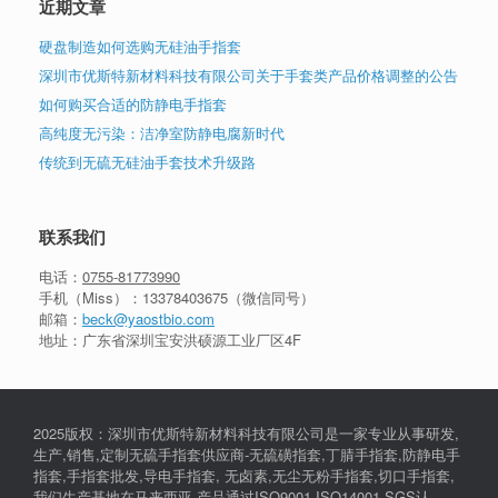
近期文章
硬盘制造如何选购无硅油手指套
深圳市优斯特新材料科技有限公司关于手套类产品价格调整的公告
如何购买合适的防静电手指套
高纯度无污染：洁净室防静电腐新时代
传统到无硫无硅油手套技术升级路
联系我们
电话：
0755-81773990
手机（Miss）：
13378403675
（微信同号）
邮箱：
beck@yaostbio.com
地址：广东省深圳宝安洪硕源工业厂区4F
2025版权：深圳市优斯特新材料科技有限公司是一家专业从事研发,
生产,销售,定制无硫手指套供应商-无硫磺指套,丁腈手指套,防静电手
指套,手指套批发,导电手指套, 无卤素,无尘无粉手指套,切口手指套,
我们生产基地在马来西亚,产品通过ISO9001,ISO14001,SGS认