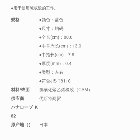
●用于使用碱或酸的工作。
规格
●颜色：蓝色
●尺寸：均码
●全长(cm)：80.0
●手掌周长(cm)：13.0
●中指长(cm)：7.9
●厚度(mm)：0.4
●类型：左右
●符合JIS T8116
材料/饰面
氯磺化聚乙烯橡胶（CSM）
供应商
优斯特商贸
ハナローブ Ｋ
82
原产地（）
日本