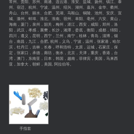
常州、贵阳、苏州、南通、连云港、淮安、盐城、扬州、镇江、泰
州、宿迁、杭州、宁波、温州、绍兴、湖州、嘉兴、金华、衢州、
舟山、台州、丽水、合肥、芜湖、马鞍山、铜陵、池州、安庆、宣
城、滁州、蚌埠、淮北、淮南、宿州、阜阳、亳州、六安、黄山，
海南，厦门，泉州，韶关，梅州，湛江，西安，咸阳，郑州，洛
阳，武汉，孝感，襄樊，长沙，湘潭，娄底，衡阳，成都，绵阳，
四川，遵义，昆明，西宁，兰州，南宁，桂林，青岛，淄博，烟
台，南昌，九江，合肥, 杭州，义乌，宁波，温州，张家港，哈尔
滨，牡丹江，吉林，长春，呼和浩特，太原，运城，石家庄，保
定，张家口，承德，廊坊，衡水，北京，天津，重庆，香港，台
湾，澳门，东南亚，日本，韩国，越南，菲律宾，美国，马来西
亚，加拿大，朝鲜，美国, 阿拉伯等。
手指套