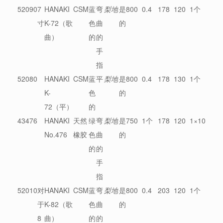
52090
7
HANAKI
CSM
蓝
弯
梨地
是
800
0.4
178
120
1个
寸
K-72（歌
色
曲
的
曲）
的
的
手
指
52080
HANAKI
CSM
蓝
平
梨地
是
800
0.4
178
130
1个
K-
色
的
72（平）
的
43476
HANAKI
天然
绿
弯
梨地
是
750
1个
178
120
1×10
No.476
橡胶
色
曲
的
的
的
手
指
52010
对
HANAKI
CSM
蓝
弯
梨地
是
800
0.4
203
120
1个
于
K-82（歌
色
曲
的
8
曲）
的
的