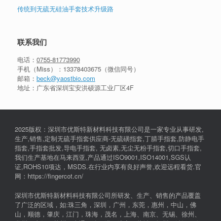
传统到无硫无硅油手套技术升级路
联系我们
电话：
0755-81773990
手机（Miss）：
13378403675
（微信同号）
邮箱：
beck@yaostbio.com
地址：广东省深圳宝安洪硕源工业厂区4F
2025版权：深圳市优斯特新材料科技有限公司是一家专业从事研发,
生产,销售,定制无硫手指套供应商-无硫磺指套,丁腈手指套,防静电手
指套,手指套批发,导电手指套, 无卤素,无尘无粉手指套,切口手指套,
我们生产基地在马来西亚,产品通过ISO9001,ISO14001,SGS认
证,ROHS10项达，MSDS.在行业内享有良好声誉,欢迎远程看货.官
网：https://fingercot.cn/
深圳市优斯特新材料科技有限公司所研发、生产、销售的产品覆盖
了广泛的区域，如:珠三角，深圳，广州，东莞，惠州，中山，佛
山，顺德，肇庆，江门，珠海，茂名，上海、南京、无锡、徐州、