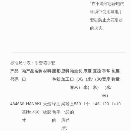
*在不能容忍静电的
环境中使用导电手
套以防止火花引起
的火灾。
标准尺寸表：手套箱手套
产品
袖
产品名称
材料
颜
形
里料
袖
全长
厚度
直径
手掌
包裹
代码
口
色
状
加工
口
（米/
（米/
（米/
宽度
数量
卷
米）
米）
米）
（米/
米）
43466
6
HANAKI
天然
绿
曲
梨地
是
580
1个
146
120
1×10
英
No.466
橡胶
色
手
（防
的
寸
的
滑处
理）