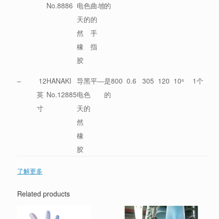
No.8886
电
色
曲
地
的
天
的
的
然
手
橡
指
胶
–
12
HANAKI
导
黑
平
―
是
800
0.6
305
120
10⁶
1个
英
No.12885
电
色
的
寸
天
的
然
橡
胶
了解更多
Related products