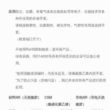
应用
防尘、抗菌、有毒气体发生物质处理等电子、生物技术等各
种作业用的长袖手套。
请根据耐磨性、抗撕裂性、耐化学性、气密性等用途选择手
套。
（检查端口尺寸）
不使用RoHS限制物质：是环保产品，
绿色采购、ISO14000等具有环保意识的企业可以放心使
用。
*使用强酸或强碱时，为安全起见，请佩戴聚乙烯内层手套。
*为了防止污染（异物污染），我们并未对所有产品进行防滑
处理。
材料
NR（天然橡胶）
CSM
导电NR（导电天然
（氯磺化聚乙烯）
橡胶）