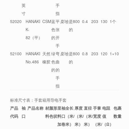
英
手
寸
指
52020
HANAKI
CSM
蓝
平
梨地
是
800
0.4
203
130
1个
K-
色
张
的
82（平）
的
开
手
52100
HANAKI
天然
绿
弯
梨地
是
800
0.8
203
120
1×10
No.486
橡胶
色
曲
的
的
的
手
指
标准尺寸表：手套箱用导电手套
产品
袖
产品名称
材
颜
形
里
袖
全长
厚度
直径
手掌
电阻
包裹
代码
口
料
色
状
料
口
（米/
（米/
（米/
宽度
值
数量
加
卷
米）
米）
米）
（米/
（Ω）