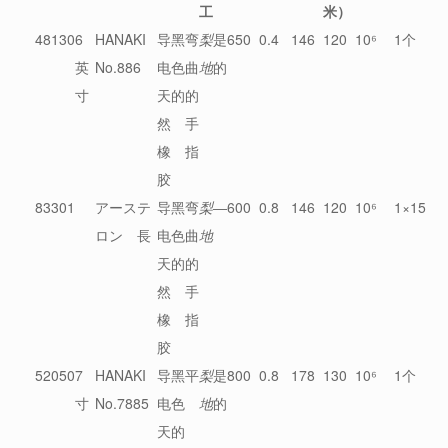
工
米）
48130
6
HANAKI
导
黑
弯
梨
是
650
0.4
146
120
10⁶
1个
英
No.886
电
色
曲
地
的
寸
天
的
的
然
手
橡
指
胶
83301
アーステ
导
黑
弯
梨
―
600
0.8
146
120
10⁶
1×15
ロン 長
电
色
曲
地
天
的
的
然
手
橡
指
胶
52050
7
HANAKI
导
黑
平
梨
是
800
0.8
178
130
10⁶
1个
寸
No.7885
电
色
地
的
天
的