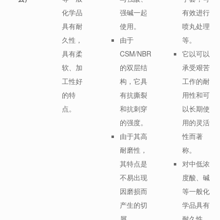
化学品
强碱一起
有效进行
具有耐
使用。
喷丸处理
久性，
由于
等。
具有柔
CSM/NBR
它以可以
软、加
的双层结
承受艰苦
工性好
构，它具
工作的耐
的特
有抗撕裂
用性和可
点。
和抗刺​​穿
以长期使
的强度。
用的灵活
由于其高
性而著
耐磨性，
称。
其特点是
对中低浓
不易出现
度酸、碱
因磨损而
等一般化
产生的切
学品具有
屑。
耐久性，