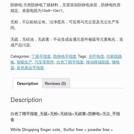
防静电:天然防静电丁腈材料，无需添加防静电涂层，防静电性质
稳定。表面电阻为10e9~10e11。
无粉，不以粘粘尘埃。洁净度高，可应用与无尘室及无尘生产车
间。
无硫，无硅油，无卤素：不会造成金属元器件被硫等元素氧化，造
成产品污染。
Categories:
丁腈手指套
,
防静电手指套
Tags:
光纤电缆
,
印刷线路
板
,
智能生产
,
汽车零部件
,
白色丁晴手指套
,
移动终端制造
,
继电
器
,
蓝色卷边手指套
Description
Reviews (0)
Description
白色丁晴手指套_无硫+无粉+无硅油+无卤素+防静电+无尘_手指
套
White Dingqing finger cots_ Sulfur free + powder free +