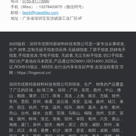
电话：
0755-81773990
手机（Miss）：
13378403675
（微信同号）
邮箱：
beck@yaostbio.com
地址：广东省深圳宝安洪硕源工业厂区4F
2025版权：深圳市优斯特新材料科技有限公司是一家专业从事研发,
生产,销售,定制无硫手指套供应商-无硫磺指套,丁腈手指套,防静电手
指套,手指套批发,导电手指套, 无卤素,无尘无粉手指套,切口手指套,
我们生产基地在马来西亚,产品通过ISO9001,ISO14001,SGS认
证,ROHS10项达，MSDS.在行业内享有良好声誉,欢迎远程看货.官
网：https://fingercot.cn/
深圳市优斯特新材料科技有限公司所研发、生产、销售的产品覆盖
了广泛的区域，如:珠三角，深圳，广州，东莞，惠州，中山，佛
山，顺德，肇庆，江门，珠海，茂名，上海、南京、无锡、徐州、
常州、贵阳、苏州、南通、连云港、淮安、盐城、扬州、镇江、泰
州、宿迁、杭州、宁波、温州、绍兴、湖州、嘉兴、金华、衢州、
舟山、台州、丽水、合肥、芜湖、马鞍山、铜陵、池州、安庆、宣
城、滁州、蚌埠、淮北、淮南、宿州、阜阳、亳州、六安、黄山，
海南，厦门，泉州，韶关，梅州，湛江，西安，咸阳，郑州，洛
阳，武汉，孝感，襄樊，长沙，湘潭，娄底，衡阳，成都，绵阳，
四川，遵义，昆明，西宁，兰州，南宁，桂林，青岛，淄博，烟