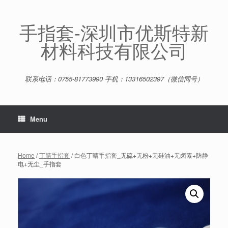
Skip
to
content
手指套-深圳市优斯特新
材料科技有限公司
联系电话：0755-81773990 手机：13316502397（微信同号）
Menu
Home
/
丁腈手指套
/ 白色丁晴手指套_无硫+无粉+无硅油+无卤素+防静
电+无尘_手指套