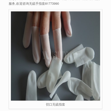
服务,欢迎咨询无硫手指套81773990
切口无硫指套