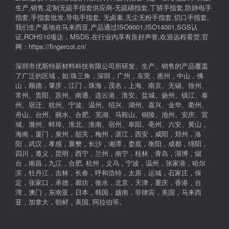
生产,销售,定制无硫手指套供应商-无硫磺指套,丁腈手指套,防静电手
指套,手指套批发,导电手指套, 无卤素,无尘无粉手指套,切口手指套,
我们生产基地在马来西亚,产品通过ISO9001,ISO14001,SGS认
证,ROHS10项达，MSDS.在行业内享有良好声誉,欢迎远程看货.官
网：https://fingercot.cn/
深圳市优斯特新材料科技有限公司所研发、生产、销售的产品覆盖
了广泛的区域，如:珠三角，深圳，广州，东莞，惠州，中山，佛
山，顺德，肇庆，江门，珠海，茂名，上海、南京、无锡、徐州、
常州、贵阳、苏州、南通、连云港、淮安、盐城、扬州、镇江、泰
州、宿迁、杭州、宁波、温州、绍兴、湖州、嘉兴、金华、衢州、
舟山、台州、丽水、合肥、芜湖、马鞍山、铜陵、池州、安庆、宣
城、滁州、蚌埠、淮北、淮南、宿州、阜阳、亳州、六安、黄山，
海南，厦门，泉州，韶关，梅州，湛江，西安，咸阳，郑州，洛
阳，武汉，孝感，襄樊，长沙，湘潭，娄底，衡阳，成都，绵阳，
四川，遵义，昆明，西宁，兰州，南宁，桂林，青岛，淄博，烟
台，南昌，九江，合肥, 杭州，义乌，宁波，温州，张家港，哈尔
滨，牡丹江，吉林，长春，呼和浩特，太原，运城，石家庄，保
定，张家口，承德，廊坊，衡水，北京，天津，重庆，香港，台
湾，澳门，东南亚，日本，韩国，越南，菲律宾，美国，马来西
亚，加拿大，朝鲜，美国, 阿拉伯等。