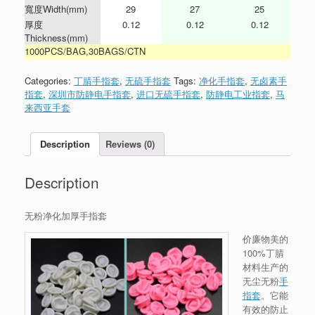
寬度Width(mm)
29
27
25
厚度
0.12
0.12
0.12
Thickness(mm)
1000PCS/BAG,30BAGS/CTN
Categories:
丁腈手指套
,
无硫手指套
Tags:
净化手指套
,
无卤素手
指套
,
深圳市防静电手指套
,
进口无硫手指套
,
防静电工业指套
,
马
来西亚手套
Description
Reviews (0)
Description
无粉净化加厚手指套
价廉物美的
100%丁腈
材料生产的
无尘无粉
手
指套
。它能
有效的防止