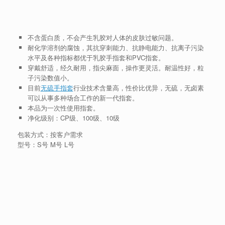
不含蛋白质，不会产生乳胶对人体的皮肤过敏问题。
耐化学溶剂的腐蚀，其抗穿刺能力、抗静电能力、抗离子污染
水平及各种指标都优于乳胶手指套和PVC指套。
穿戴舒适，经久耐用，指尖麻面，操作更灵活。耐温性好，粒
子污染数值小。
目前
无硫手指套
行业技术含量高，性价比优异，无硫，无卤素
可以从事多种场合工作的新一代指套。
本品为一次性使用指套。
净化级别：CP级、100级、10级
包装方式：按客户需求
型号：S号 M号 L号