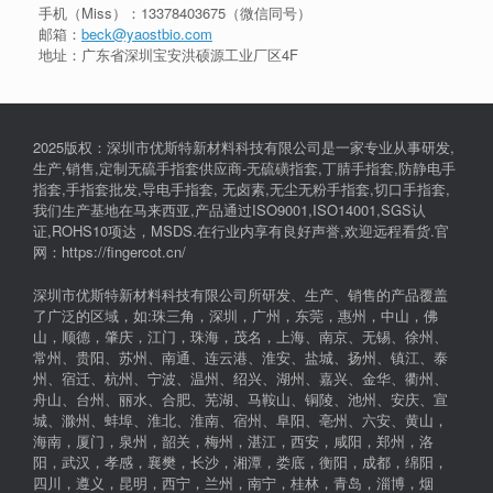
手机（Miss）：
13378403675
（微信同号）
邮箱：
beck@yaostbio.com
地址：广东省深圳宝安洪硕源工业厂区4F
2025版权：深圳市优斯特新材料科技有限公司是一家专业从事研发,
生产,销售,定制无硫手指套供应商-无硫磺指套,丁腈手指套,防静电手
指套,手指套批发,导电手指套, 无卤素,无尘无粉手指套,切口手指套,
我们生产基地在马来西亚,产品通过ISO9001,ISO14001,SGS认
证,ROHS10项达，MSDS.在行业内享有良好声誉,欢迎远程看货.官
网：https://fingercot.cn/
深圳市优斯特新材料科技有限公司所研发、生产、销售的产品覆盖
了广泛的区域，如:珠三角，深圳，广州，东莞，惠州，中山，佛
山，顺德，肇庆，江门，珠海，茂名，上海、南京、无锡、徐州、
常州、贵阳、苏州、南通、连云港、淮安、盐城、扬州、镇江、泰
州、宿迁、杭州、宁波、温州、绍兴、湖州、嘉兴、金华、衢州、
舟山、台州、丽水、合肥、芜湖、马鞍山、铜陵、池州、安庆、宣
城、滁州、蚌埠、淮北、淮南、宿州、阜阳、亳州、六安、黄山，
海南，厦门，泉州，韶关，梅州，湛江，西安，咸阳，郑州，洛
阳，武汉，孝感，襄樊，长沙，湘潭，娄底，衡阳，成都，绵阳，
四川，遵义，昆明，西宁，兰州，南宁，桂林，青岛，淄博，烟