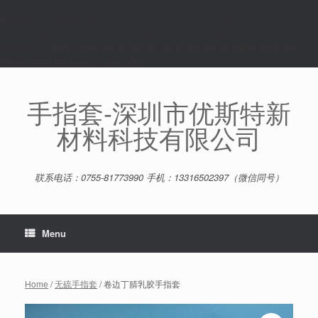
Warning
: dir(/www/wwwroot/fingercot.cn/wp-content/upgrade/wordpress-
seo.26.2/wordpress-seo/images/support/): failed to open dir: No such file or
directory in
/www/wwwroot/fingercot.cn/wp-admin/includes/class-wp-
filesystem-direct.php
on line
636
Skip
to
content
手指套-深圳市优斯特新
材料科技有限公司
联系电话：0755-81773990 手机：13316502397（微信同号）
Menu
Home
/
无硫手指套
/ 卷边丁腈乳胶手指套