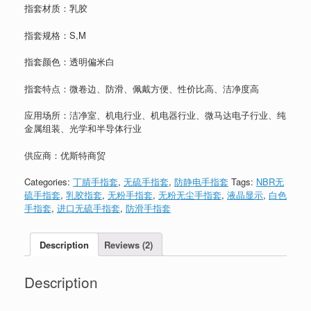
指套材质：乳胶
指套规格：S,M
指套颜色：透明偏米白
指套特点：微卷边、防滑、佩戴方便、性价比高、洁净度高
应用场所：洁净室、机电行业、机电器行业、微马达电子行业、纯
金属组装、光学和半导体行业
供应商：优斯特商贸
Categories:
丁腈手指套
,
无硫手指套
,
防静电手指套
Tags:
NBR无
硫手指套
,
乳胶指套
,
无粉手指套
,
无粉无尘手指套
,
液晶显示
,
白色
手指套
,
进口无硫手指套
,
防滑手指套
Description
Reviews (2)
Description