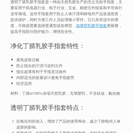
透明丁腈乳胶手指套是一种由天然乳胶生产的无尘无粉手指套，主
要应用于机电器行业、电子行业、五金、精密元件组装和半导体行
业等领域。这些手指套用于防止人体汗渍和静电对产品造成危害，
提供保护，同时方便工作人员处理微小零件。它们具有适中的厚
度，可根据需要选择普通型或加厚型，
加厚型乳胶手指套
更耐磨，
提高手指部分防护能力，增强安全性。
净化丁腈乳胶手指套特性：
避免皮肤过敏
防止指尖的汗渍污染到元件
指尖超薄有利于手指灵活操作
内部适当的收紧设计避免手指疲劳
经济适用
材料：丁腈or100%浓缩天然乳胶，无增塑剂，不含硅油，氨化物
透明丁腈乳胶手指套特点：
抗氧化剂的加入，增加了产品的使用寿命，减少了静电对人体
皮肤的影响。
穿戴舒适，长时间穿戴不会导致皮肤勒痕，有利于血液循环。