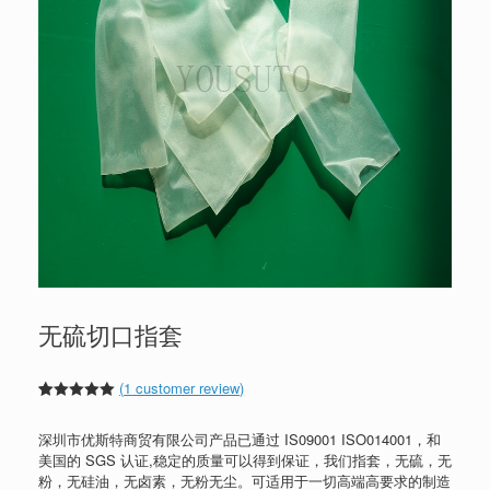
无硫切口指套
(
1
customer review)
Rated
1
5.00
out of 5
深圳市优斯特商贸有限公司产品已通过 IS09001 ISO014001，和
based on
customer
美国的 SGS 认证,稳定的质量可以得到保证，我们指套，无硫，无
rating
粉，无硅油，无卤素，无粉无尘。可适用于一切高端高要求的制造