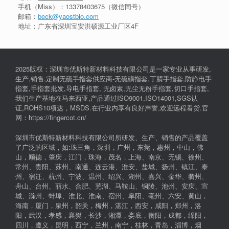
手机（Miss）：
13378403675
（微信同号）
邮箱：
beck@yaostbio.com
地址：广东省深圳宝安洪硕源工业厂区4F
2025版权：深圳市优斯特新材料科技有限公司是一家专业从事研发,
生产,销售,定制无硫手指套供应商-无硫磺指套,丁腈手指套,防静电手
指套,手指套批发,导电手指套, 无卤素,无尘无粉手指套,切口手指套,
我们生产基地在马来西亚,产品通过ISO9001,ISO14001,SGS认
证,ROHS10项达，MSDS.在行业内享有良好声誉,欢迎远程看货.官
网：https://fingercot.cn/
深圳市优斯特新材料科技有限公司所研发、生产、销售的产品覆盖
了广泛的区域，如:珠三角，深圳，广州，东莞，惠州，中山，佛
山，顺德，肇庆，江门，珠海，茂名，上海、南京、无锡、徐州、
常州、贵阳、苏州、南通、连云港、淮安、盐城、扬州、镇江、泰
州、宿迁、杭州、宁波、温州、绍兴、湖州、嘉兴、金华、衢州、
舟山、台州、丽水、合肥、芜湖、马鞍山、铜陵、池州、安庆、宣
城、滁州、蚌埠、淮北、淮南、宿州、阜阳、亳州、六安、黄山，
海南，厦门，泉州，韶关，梅州，湛江，西安，咸阳，郑州，洛
阳，武汉，孝感，襄樊，长沙，湘潭，娄底，衡阳，成都，绵阳，
四川，遵义，昆明，西宁，兰州，南宁，桂林，青岛，淄博，烟