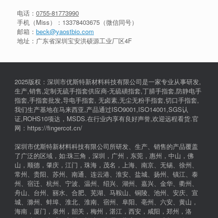
电话：
0755-81773990
手机（Miss）：
13378403675
（微信同号）
邮箱：
beck@yaostbio.com
地址：广东省深圳宝安洪硕源工业厂区4F
2025版权：深圳市优斯特新材料科技有限公司是一家专业从事研发,
生产,销售,定制无硫手指套供应商-无硫磺指套,丁腈手指套,防静电手
指套,手指套批发,导电手指套, 无卤素,无尘无粉手指套,切口手指套,
我们生产基地在马来西亚,产品通过ISO9001,ISO14001,SGS认
证,ROHS10项达，MSDS.在行业内享有良好声誉,欢迎远程看货.官
网：https://fingercot.cn/
深圳市优斯特新材料科技有限公司所研发、生产、销售的产品覆盖
了广泛的区域，如:珠三角，深圳，广州，东莞，惠州，中山，佛
山，顺德，肇庆，江门，珠海，茂名，上海、南京、无锡、徐州、
常州、贵阳、苏州、南通、连云港、淮安、盐城、扬州、镇江、泰
州、宿迁、杭州、宁波、温州、绍兴、湖州、嘉兴、金华、衢州、
舟山、台州、丽水、合肥、芜湖、马鞍山、铜陵、池州、安庆、宣
城、滁州、蚌埠、淮北、淮南、宿州、阜阳、亳州、六安、黄山，
海南，厦门，泉州，韶关，梅州，湛江，西安，咸阳，郑州，洛