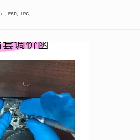
。
硫）、ESD、LPC
。