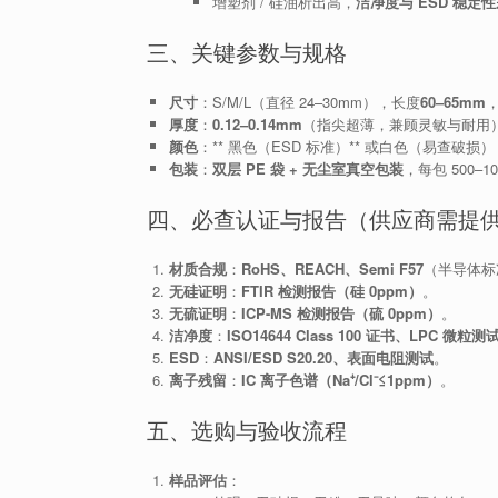
增塑剂 / 硅油析出高，
洁净度与 ESD 稳定性
三、关键参数与规格
尺寸
：S/M/L（直径 24–30mm），长度
60–65mm
厚度
：
0.12–0.14mm
（指尖超薄，兼顾灵敏与耐用
颜色
：** 黑色（ESD 标准）** 或白色（易查破
包装
：
双层 PE 袋 + 无尘室真空包装
，每包 500–
四、必查认证与报告（供应商需提
材质合规
：
RoHS、REACH、Semi F57
（半导体标
无硅证明
：
FTIR 检测报告（硅 0ppm）
。
无硫证明
：
ICP-MS 检测报告（硫 0ppm）
。
洁净度
：
ISO14644 Class 100 证书、LPC 微粒测
ESD
：
ANSI/ESD S20.20、表面电阻测试
。
离子残留
：
IC 离子色谱（Na⁺/Cl⁻≤1ppm）
。
五、选购与验收流程
样品评估
：