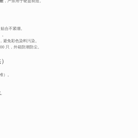
差
，严禁用于硬盘制造。
，贴合不紧绷。
）。
损），避免彩色染料污染。
1000 只，外箱防潮防尘。
供）
准）。
试
。