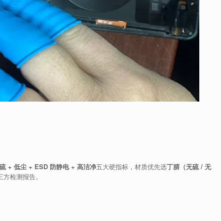
硫 + 低尘 + ESD 防静电 + 高洁净
五大硬指标，材质优先选
丁腈（无硫 / 无
三方检测报告。