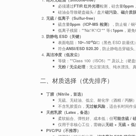
必须通过
FTIR 红外光谱
检测，硅含量
0ppm
硅油会导致硬盘磁头 / 盘片
硅污染、磁介质
无硫 / 低离子（Sulfur-free）
硫含量
0ppm（ICP-MS 检测）
，防止银 / 
低离子残留：**Na⁺/K⁺/Cl⁻** 等≤
1ppm
，避免
防静电 ESD（关键）
表面电阻：
10⁶–10¹⁰Ω/□
（黑色 ESD 款最优
符合
ANSI/ESD S20.20
，防止静电击穿磁头
高洁净度（低发尘）
等级：**Class 100（ISO5）** 及以上（硬盘
无粉 / 无尘处理
：无尘室清洗、纯水漂洗、
二、材质选择（优先排序）
丁腈（Nitrile，首选）
无硫、无硅油、低尘、耐化学（酒精 / 丙酮）
不含乳胶蛋白，
无过敏风险
，适合长时间作
天然乳胶（Latex，备选）
柔软贴合、弹性好、成本低；但
可能含硫 /
仅用于非核心工位，需确认
无硅 + 无硫 + 低
PVC/PU（不推荐）