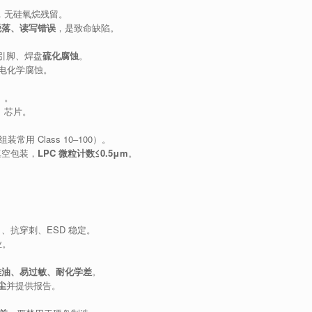
，无硅氧烷残留。
脱落、读写错误
，是致命缺陷。
铜引脚、焊盘
硫化腐蚀
。
电化学腐蚀。
）。
、芯片。
组装常用 Class 10–100）。
真空包装，
LPC 微粒计数≤0.5μm
。
、抗穿刺、ESD 稳定。
业。
 硅油、易过敏、耐化学差
。
尘
并提供报告。