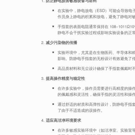
防止静电损害敏感设备与材料
在实验中，静电放电（ESD）可能会导致电
作员身上静电的积累和放电，避免了静电对
手指套的表面电阻通常保持在
108−1011Ω10^
静电不会干扰实验过程或影响实验设备的正
减少污染物的传播
实验环境中，尤其是在生物医药、半导体和
影响。防静电手指套的无粉设计有效避免了
高品质材料和无尘设计确保了手指套佩戴时
提高操作精度与稳定性
在许多实验中，操作员需要进行高精度的操
的佩戴感和灵活性，确保手指的灵活性和操
通过舒适的材质和高弹性设计，防静电手指
了由于不适造成的误操作。
适应高洁净环境要求
在许多敏感实验环境中（如洁净室、实验室等）