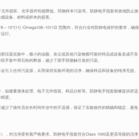
子元件损坏、光学器件性能降低、药物样本污染等。防静电手指套有效地防止操
敏感设备、材料或样本的损害。
8 – 10^{11} \Omega
1
0
8
−
1
0
11
Ω
范围内，符合行业对防静电保护的要求，确保
常运行。
精密仪器实验中，微小的油脂、灰尘或其他污染物都可能对样品或设备造成不良
传统手套中滑石粉的释放，减少了因手部接触引发的污染。
不会引入任何污染源，从而保持实验环境的洁净，确保样品和设备的纯净无损。
作，如微量液体处理、电子元件组装、样品分析等。防静电手指套能够提供舒适
作精度。
套减少了操作员在长时间作业中的不适感，保证了实验操作的精确和稳定，避免
，对洁净度有着严格要求。防静电手指套符合Class 1000及更高等级的洁净