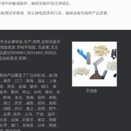
净室环境中的敏感操作，确保实验环境洁净稳定。
路板测试等领域，防止静电损害和污染，确保设备性能和产品质量。
专业从事研发,生产,销售,定制无硫手
指套批发,导电手指套, 无卤素,无尘
SO9001,ISO14001,SGS认
欢迎远程看货.官网：
售的产品覆盖了广泛的区域，如:珠
，肇庆，江门，珠海，茂名，上海、
港、淮安、盐城、扬州、镇江、泰
手指套
金华、衢州、舟山、台州、丽水、合
、蚌埠、淮北、淮南、宿州、阜阳、
，湛江，西安，咸阳，郑州，洛阳，
，绵阳，四川，遵义，昆明，西宁，
，合肥, 杭州，义乌，宁波，温州，
太原，运城，石家庄，保定，张家
台湾，澳门，东南亚，日本，韩国，
, 阿拉伯等。