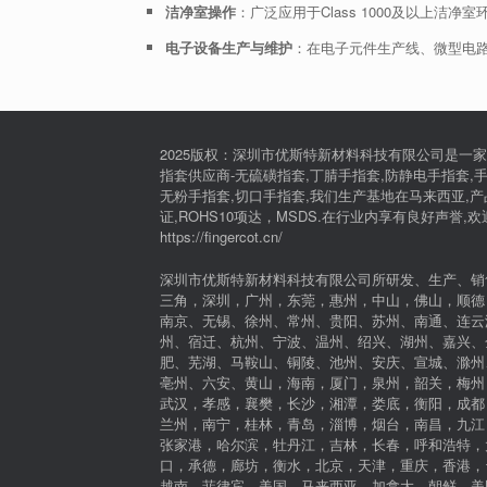
洁净室操作
：广泛应用于Class 1000及以上洁
电子设备生产与维护
：在电子元件生产线、微型电
2025版权：深圳市优斯特新材料科技有限公司是一家
指套供应商-无硫磺指套,丁腈手指套,防静电手指套,手
无粉手指套,切口手指套,我们生产基地在马来西亚,产品通过I
证,ROHS10项达，MSDS.在行业内享有良好声誉,
https://fingercot.cn/
深圳市优斯特新材料科技有限公司所研发、生产、销
三角，深圳，广州，东莞，惠州，中山，佛山，顺德
南京、无锡、徐州、常州、贵阳、苏州、南通、连云
州、宿迁、杭州、宁波、温州、绍兴、湖州、嘉兴、
肥、芜湖、马鞍山、铜陵、池州、安庆、宣城、滁州
亳州、六安、黄山，海南，厦门，泉州，韶关，梅州
武汉，孝感，襄樊，长沙，湘潭，娄底，衡阳，成都
兰州，南宁，桂林，青岛，淄博，烟台，南昌，九江
张家港，哈尔滨，牡丹江，吉林，长春，呼和浩特，
口，承德，廊坊，衡水，北京，天津，重庆，香港，
越南，菲律宾，美国，马来西亚，加拿大，朝鲜，美国