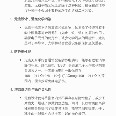
质量。无粉手指套完全消除了这种风险，确保在高洁净
度环境中不会因手套释放粉尘而造成二次污染。
无硫设计，避免化学污染
无硫手指套不含游离硫和硫化物，这避免了传统乳胶手
套中硫元素对金属元件（如金、银、铜）的腐蚀作用，
确保电子元件的稳定性，减少化学污染的可能性，尤其
是对于半导体、光学和精密仪器设备的保护至关重要。
防静电性能
无硫无粉手指套通常配备防静电功能，能够有效地消除
静电积累。静电放电（ESD）是造成电子元件损伤的主
要因素之一。手套表面电阻一般保持在
108−1011 Ω10^8 – 10^{11}\ \Omega
1
0
8
−
1
0
11
Ω
的范
围内，能有效避免静电损伤。
增强舒适性与操作灵活性
无粉设计使得手指套内外不再存在粘附性物质，减少了
摩擦力，增强了佩戴的舒适性。同时，乳胶材质的高弹
性和贴合性提供了操作灵活性，能够精细地操作元件，
减少由于佩戴不合适手套引起的操作疲劳。