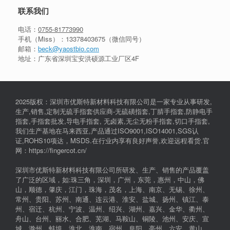
联系我们
电话：
0755-81773990
手机（Miss）：
13378403675
（微信同号）
邮箱：
beck@yaostbio.com
地址：广东省深圳宝安洪硕源工业厂区4F
2025版权：深圳市优斯特新材料科技有限公司是一家专业从事研发,
生产,销售,定制无硫手指套供应商-无硫磺指套,丁腈手指套,防静电手
指套,手指套批发,导电手指套, 无卤素,无尘无粉手指套,切口手指套,
我们生产基地在马来西亚,产品通过ISO9001,ISO14001,SGS认
证,ROHS10项达，MSDS.在行业内享有良好声誉,欢迎远程看货.官
网：https://fingercot.cn/
深圳市优斯特新材料科技有限公司所研发、生产、销售的产品覆盖
了广泛的区域，如:珠三角，深圳，广州，东莞，惠州，中山，佛
山，顺德，肇庆，江门，珠海，茂名，上海、南京、无锡、徐州、
常州、贵阳、苏州、南通、连云港、淮安、盐城、扬州、镇江、泰
州、宿迁、杭州、宁波、温州、绍兴、湖州、嘉兴、金华、衢州、
舟山、台州、丽水、合肥、芜湖、马鞍山、铜陵、池州、安庆、宣
城、滁州、蚌埠、淮北、淮南、宿州、阜阳、亳州、六安、黄山，