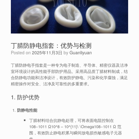
丁腈防静电指套：优势与检测
Posted on
2025年11月3日
by
Guanliyuan
丁腈防静电手指套是一种专为电子制造、半导体、精密仪器及洁净
室环境设计的高性能手部防护用品。采用高品质丁腈材料制成，结
合防静电功能和洁净设计，有效防护静电、污染和化学腐蚀，满足
精密操作对安全、洁净及可靠性的多重要求。
1. 防护优势
防静电性能
丁腈材料结合抗静电处理，可将表面电阻控制在
108−1011 Ω10^8 – 10^{11}\ \Omega
1
0
8
−
1
0
11
Ω
范
围，有效防止静电积累与瞬间放电损伤敏感电子元器
件。