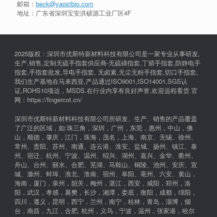
邮箱：
beck@yaostbio.com
地址：广东省深圳宝安洪硕源工业厂区4F
2025版权：深圳市优斯特新材料科技有限公司是一家专业从事研发,
生产,销售,定制无硫手指套供应商-无硫磺指套,丁腈手指套,防静电手
指套,手指套批发,导电手指套, 无卤素,无尘无粉手指套,切口手指套,
我们生产基地在马来西亚,产品通过ISO9001,ISO14001,SGS认
证,ROHS10项达，MSDS.在行业内享有良好声誉,欢迎远程看货.官
网：https://fingercot.cn/
深圳市优斯特新材料科技有限公司所研发、生产、销售的产品覆盖
了广泛的区域，如:珠三角，深圳，广州，东莞，惠州，中山，佛
山，顺德，肇庆，江门，珠海，茂名，上海、南京、无锡、徐州、
常州、贵阳、苏州、南通、连云港、淮安、盐城、扬州、镇江、泰
州、宿迁、杭州、宁波、温州、绍兴、湖州、嘉兴、金华、衢州、
舟山、台州、丽水、合肥、芜湖、马鞍山、铜陵、池州、安庆、宣
城、滁州、蚌埠、淮北、淮南、宿州、阜阳、亳州、六安、黄山，
海南，厦门，泉州，韶关，梅州，湛江，西安，咸阳，郑州，洛
阳，武汉，孝感，襄樊，长沙，湘潭，娄底，衡阳，成都，绵阳，
四川，遵义，昆明，西宁，兰州，南宁，桂林，青岛，淄博，烟
台，南昌，九江，合肥, 杭州，义乌，宁波，温州，张家港，哈尔