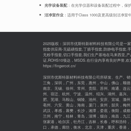
光学设备装配
：在光学仪器和设备装配过程中，保
洁净室作业
：适用于Class 1000及更高级别洁
2025版权：深圳市优斯特新材料科技有限公司是一家
指套供应商-无硫磺指套,丁腈手指套,防静电手指套,手
无粉手指套,切口手指套,我们生产基地在马来西亚,产品通过I
证,ROHS10项达，MSDS.在行业内享有良好声誉,
https://fingercot.cn/
深圳市优斯特新材料科技有限公司所研发、生产、销
三角，深圳，广州，东莞，惠州，中山，佛山，顺德
南京、无锡、徐州、常州、贵阳、苏州、南通、连云
州、宿迁、杭州、宁波、温州、绍兴、湖州、嘉兴、
肥、芜湖、马鞍山、铜陵、池州、安庆、宣城、滁州
亳州、六安、黄山，海南，厦门，泉州，韶关，梅州
武汉，孝感，襄樊，长沙，湘潭，娄底，衡阳，成都
兰州，南宁，桂林，青岛，淄博，烟台，南昌，九江
张家港，哈尔滨，牡丹江，吉林，长春，呼和浩特，
口，承德，廊坊，衡水，北京，天津，重庆，香港，