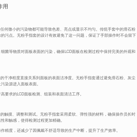
作用
，任何微小的污染物都可能导致色差、亮点或显示不均匀。传统手套中的滑石粉
除的污点。无粉手指套的设计有效避免了这一问题，保证了手部操作时不会留下
细菌等物质对面板表面的污染，确保LCD面板在检测过程中保持完美的外观和
部的干净程度直接关系到面板的表面洁净度。无粉手指套通过避免滑石粉、灰尘
止污染源进入面板表面。
高要求的LCD面板检测、组装和表面清洁工序。
细的触摸、调整和测试。无粉手指套采用柔软、弹性强的材料，确保操作员长时
活性和触感，使得检测过程更加精确。
操作精度，还减少了因佩戴不舒适导致的生产中断，提升了生产效率。