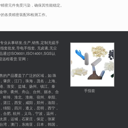
护精密元件免受污染，确保其性能稳定。
净室中的各类精密装配和检测工作。
专业从事研发,生产,销售,定制无硫手
指套批发,导电手指套, 无卤素,无尘
SO9001,ISO14001,SGS认
欢迎远程看货.官网：
售的产品覆盖了广泛的区域，如:珠
，肇庆，江门，珠海，茂名，上海、
港、淮安、盐城、扬州、镇江、泰
手指套
金华、衢州、舟山、台州、丽水、合
、蚌埠、淮北、淮南、宿州、阜阳、
，湛江，西安，咸阳，郑州，洛阳，
，绵阳，四川，遵义，昆明，西宁，
，合肥, 杭州，义乌，宁波，温州，
太原，运城，石家庄，保定，张家
台湾，澳门，东南亚，日本，韩国，