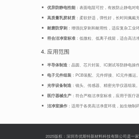
优异防静电性能
：表面电阻可控，有效防止静电对
高质量乳胶材质
：柔软舒适，弹性好，长时间佩戴
耐磨防穿刺
：增强抗穿刺和耐用性，适应复杂工业
符合洁净室标准
：低微粒、低离子残留，适合高洁
4. 应用范围
半导体制造
：晶圆、芯片封装、IC测试等防静电操
电子元件组装
：PCB装配、元件焊接、IC元件搬运
光学设备制造
：镜头、传感器、精密光学仪器组装
医疗器械生产
：符合严格洁净室标准，应用于医疗
洁净室操作
：适用于各类高洁净度环境，如生物制
2025版权：深圳市优斯特新材料科技有限公司是一家