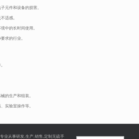
电子元件和设备的损害。
无不适感。
环境中的长时间使用。
净要求的行业。
作。
。
。
器械的生产和组装。
药、实验室操作等。
专业从事研发,生产,销售,定制无硫手