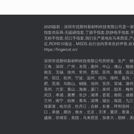
2025版权：深圳市优斯特新材料科技有限公司是一家
指套供应商-无硫磺指套,丁腈手指套,防静电手指套,手
无粉手指套,切口手指套,我们生产基地在马来西亚,产品通过I
证,ROHS10项达，MSDS.在行业内享有良好声誉,
https://fingercot.cn/
深圳市优斯特新材料科技有限公司所研发、生产、销
三角，深圳，广州，东莞，惠州，中山，佛山，顺德
南京、无锡、徐州、常州、贵阳、苏州、南通、连云
州、宿迁、杭州、宁波、温州、绍兴、湖州、嘉兴、
肥、芜湖、马鞍山、铜陵、池州、安庆、宣城、滁州
亳州、六安、黄山，海南，厦门，泉州，韶关，梅州
武汉，孝感，襄樊，长沙，湘潭，娄底，衡阳，成都
兰州，南宁，桂林，青岛，淄博，烟台，南昌，九江
张家港，哈尔滨，牡丹江，吉林，长春，呼和浩特，
口，承德，廊坊，衡水，北京，天津，重庆，香港，
越南，菲律宾，美国，马来西亚，加拿大，朝鲜，美国