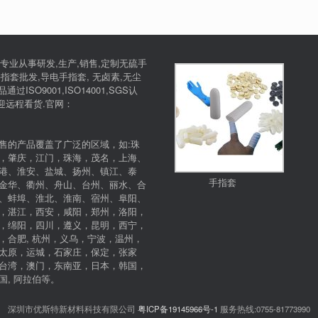
专业从事研发,生产,销售,定制无硫手
指套批发,导电手指套, 无卤素,无尘
SO9001,ISO14001,SGS认
欢迎远程看货.官网：
售的产品覆盖了广泛的区域，如:珠
，肇庆，江门，珠海，茂名，上海、
港、淮安、盐城、扬州、镇江、泰
手指套
金华、衢州、舟山、台州、丽水、合
、蚌埠、淮北、淮南、宿州、阜阳、
，湛江，西安，咸阳，郑州，洛阳，
，绵阳，四川，遵义，昆明，西宁，
，合肥, 杭州，义乌，宁波，温州，
太原，运城，石家庄，保定，张家
台湾，澳门，东南亚，日本，韩国，
, 阿拉伯等。
深圳市优斯特新材料科技有限公司
粤ICP备19145966号-1
服务热线:0755-81773990