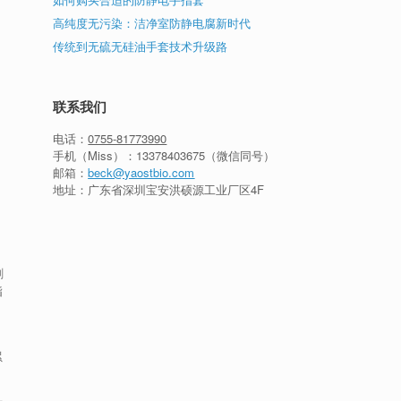
高纯度无污染：洁净室防静电腐新时代
传统到无硫无硅油手套技术升级路
联系我们
电话：
0755-81773990
手机（Miss）：
13378403675
（微信同号）
邮箱：
beck@yaostbio.com
地址：广东省深圳宝安洪硕源工业厂区4F
刷
指
。
累