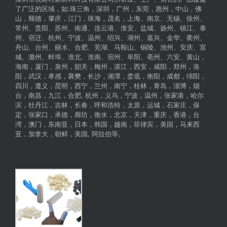
了广泛的区域，如:珠三角，深圳，广州，东莞，惠州，中山，佛
山，顺德，肇庆，江门，珠海，茂名，上海、南京、无锡、徐州、
常州、贵阳、苏州、南通、连云港、淮安、盐城、扬州、镇江、泰
州、宿迁、杭州、宁波、温州、绍兴、湖州、嘉兴、金华、衢州、
舟山、台州、丽水、合肥、芜湖、马鞍山、铜陵、池州、安庆、宣
城、滁州、蚌埠、淮北、淮南、宿州、阜阳、亳州、六安、黄山，
海南，厦门，泉州，韶关，梅州，湛江，西安，咸阳，郑州，洛
阳，武汉，孝感，襄樊，长沙，湘潭，娄底，衡阳，成都，绵阳，
四川，遵义，昆明，西宁，兰州，南宁，桂林，青岛，淄博，烟
台，南昌，九江，合肥, 杭州，义乌，宁波，温州，张家港，哈尔
滨，牡丹江，吉林，长春，呼和浩特，太原，运城，石家庄，保
定，张家口，承德，廊坊，衡水，北京，天津，重庆，香港，台
湾，澳门，东南亚，日本，韩国，越南，菲律宾，美国，马来西
亚，加拿大，朝鲜，美国, 阿拉伯等。