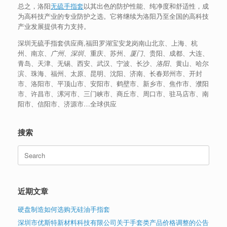
总之，洛阳
无硫手指套
以其出色的防护性能、纯净度和舒适性，成
为高科技产业的专业防护之选。它将继续为洛阳乃至全国的高科技
产业发展提供有力支持。
深圳无硫手指套供应商,福田罗湖宝安龙岗南山北京、上海、杭
州、南京、
广州
、
深圳
、重庆、苏州、
厦门
、贵阳、成都、大连、
青岛、天津、无锡、西安、武汉、宁波、长沙、
洛阳
、黄山、哈尔
滨、珠海、福州、太原、昆明、沈阳、济南、长春郑州市、开封
市、洛阳市、平顶山市、安阳市、鹤壁市、新乡市、焦作市、濮阳
市、许昌市、漯河市、三门峡市、商丘市、周口市、驻马店市、南
阳市、信阳市、济源市…全球供应
搜索
Search
for:
近期文章
硬盘制造如何选购无硅油手指套
深圳市优斯特新材料科技有限公司关于手套类产品价格调整的公告