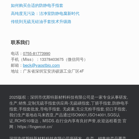
如何购买合适的防静电手指套
高纯度无污染：洁净室防静电腐新时代
传统到无硫无硅油手套技术升级路
联系我们
电话：
0755-81773990
手机（Miss）：
13378403675
（微信同号）
邮箱：
beck@yaostbio.com
地址：广东省深圳宝安洪硕源工业厂区4F
2025版权：深圳市优斯特新材料科技有限公司是一家专业从事研发,
生产,销售,定制无硫手指套供应商-无硫磺指套,丁腈手指套,防静电手
指套,手指套批发,导电手指套, 无卤素,无尘无粉手指套,切口手指套,
我们生产基地在马来西亚,产品通过ISO9001,ISO14001,SGS认
证,ROHS10项达，MSDS.在行业内享有良好声誉,欢迎远程看货.官
网：https://fingercot.cn/
深圳市优斯特新材料科技有限公司所研发、生产、销售的产品覆盖