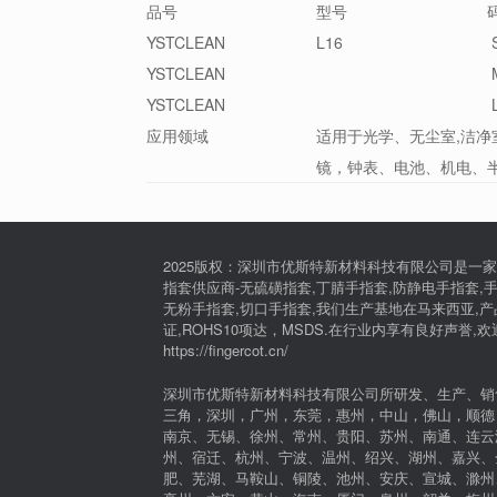
品号
型号
YSTCLEAN
L16
YSTCLEAN
YSTCLEAN
应用领域
适用于光学、无尘室,洁净
镜，钟表、电池、机电、
2025版权：深圳市优斯特新材料科技有限公司是一家
指套供应商-无硫磺指套,丁腈手指套,防静电手指套,手
无粉手指套,切口手指套,我们生产基地在马来西亚,产品通过I
证,ROHS10项达，MSDS.在行业内享有良好声誉,
https://fingercot.cn/
深圳市优斯特新材料科技有限公司所研发、生产、销
三角，深圳，广州，东莞，惠州，中山，佛山，顺德
南京、无锡、徐州、常州、贵阳、苏州、南通、连云
州、宿迁、杭州、宁波、温州、绍兴、湖州、嘉兴、
肥、芜湖、马鞍山、铜陵、池州、安庆、宣城、滁州