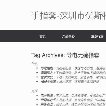
Skip
to
content
手指套-深圳市优斯
首页
产品中心
重点行业
Tag Archives:
导电无硫指套
特点
导电性能
：表面电阻低，快速导走静电，避免电
无硫配方
：不含硫化物，防止半导体等精密器件
材质柔软
：丁腈 / 乳胶材质，贴合手指，保障操
低粉尘脱落
：洁净度高，适配无尘车间环境
范围
电子制造
：芯片封装、电路板焊接、传感器生产
半导体行业
：晶圆处理、集成电路组装（防静电 
精密仪器
：光学元件、微电子器件的装配与检测