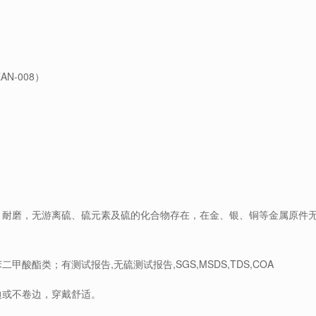
N-008）
；
。
热、耐磨，无游离硫、硫元素及硫的化合物存在，在金、银、铜等金属原件
甲酸酯类；有测试报告,无硫测试报告,SGS,MSDS,TDS,COA
边或不卷边，穿戴舒适。