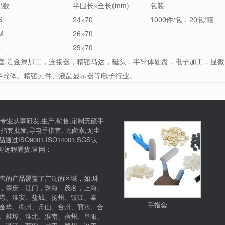
码数
半围长×全长(mm)
包装
S
24×70
1000件/包，20包/箱
M
26×70
L
29×70
室,贵金属加工，连接器，精密马达，磁头，半导体硬盘，电子加工，显微
半导体、精密元件、液晶显示器等电子行业。
专业从事研发,生产,销售,定制无硫手
指套批发,导电手指套, 无卤素,无尘
SO9001,ISO14001,SGS认
欢迎远程看货.官网：
售的产品覆盖了广泛的区域，如:珠
，肇庆，江门，珠海，茂名，上海、
港、淮安、盐城、扬州、镇江、泰
手指套
金华、衢州、舟山、台州、丽水、合
、蚌埠、淮北、淮南、宿州、阜阳、