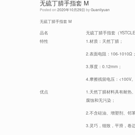
无硫丁腈手指套 M
Posted on
2020年10月29日
by
Guanliyuan
无硫丁腈手指套 M
品名
无硫丁腈手指套（YSTCLEA
特性
1.材质：天然丁腈；
2.表面电阻：106-1010Ω
3.厚度：0.12mm；
4.摩擦残留电压：<100V
优点
1.天然丁腈材料具有耐
腐蚀和无污染；
2.不含硅油、增塑剂、邻苯二
3.灵巧，细致，平滑，卷