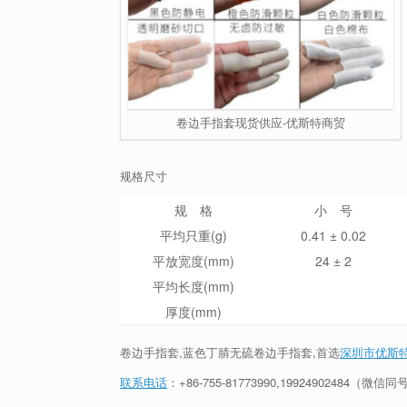
卷边手指套现货供应-优斯特商贸
规格尺寸
规 格
小 号
平均只重(g)
0.41 ± 0.02
平放宽度(mm)
24 ± 2
平均长度(mm)
厚度(mm)
卷边手指套,蓝色丁腈无硫卷边手指套,首选
深圳市优斯
联系电话
：+86-755-81773990,19924902484（微信