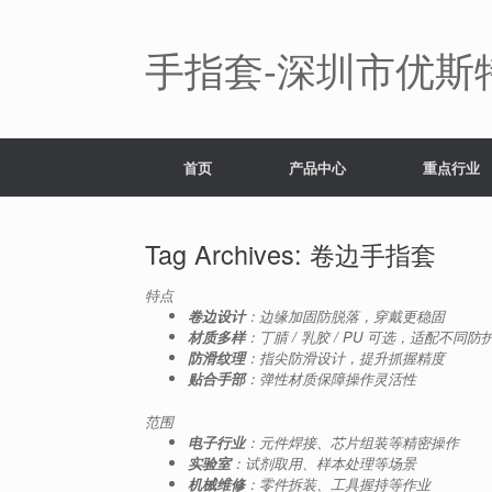
Skip
to
content
手指套-深圳市优斯
首页
产品中心
重点行业
Tag Archives:
卷边手指套
特点
卷边设计
：边缘加固防脱落，穿戴更稳固
材质多样
：丁腈 / 乳胶 / PU 可选，适配不同防
防滑纹理
：指尖防滑设计，提升抓握精度
贴合手部
：弹性材质保障操作灵活性
范围
电子行业
：元件焊接、芯片组装等精密操作
实验室
：试剂取用、样本处理等场景
机械维修
：零件拆装、工具握持等作业