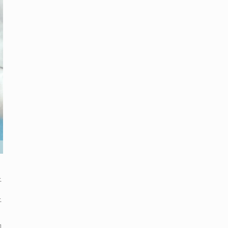
上
上
的