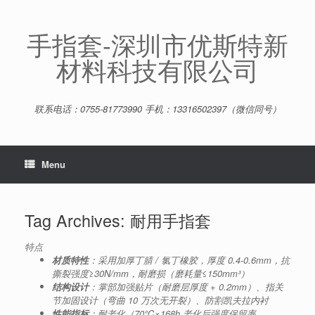
Skip
to
content
手指套-深圳市优斯特新
材料科技有限公司
联系电话：0755-81773990 手机：13316502397（微信同号）
Menu
Tag Archives:
耐用手指套
特点
材质特性
：采用加厚丁腈 / 氯丁橡胶，厚度 0.4-0.6mm，抗
撕裂强度≥30N/mm，耐磨损（磨耗量≤150mm³）
结构设计
：掌部加强贴片（耐磨层厚度 + 0.2mm）、指关
节加固设计（弯曲 10 万次无开裂）、防割凯夫拉内衬
性能指标
：耐老化（70℃×168h 老化后强度保留率