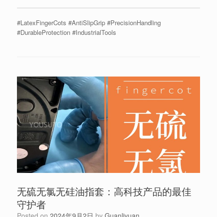
#LatexFingerCots #AntiSlipGrip #PrecisionHandling
#DurableProtection #IndustrialTools
无硫无氯无硅油指套：高科技产品的最佳
守护者
Posted on
2024年9月2日
by
Guanliyuan