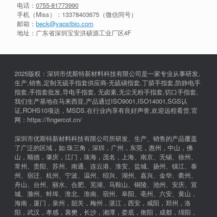
电话：
0755-81773990
手机（Miss）：
13378403675
（微信同号）
邮箱：
beck@yaostbio.com
地址：广东省深圳宝安洪硕源工业厂区4F
2025版权：深圳市优斯特新材料科技有限公司是一家专业从事研发,
生产,销售,定制无硫手指套供应商-无硫磺指套,丁腈手指套,防静电手
指套,手指套批发,导电手指套, 无卤素,无尘无粉手指套,切口手指套,
我们生产基地在马来西亚,产品通过ISO9001,ISO14001,SGS认
证,ROHS10项达，MSDS.在行业内享有良好声誉,欢迎远程看货.官
网：https://fingercot.cn/
深圳市优斯特新材料科技有限公司所研发、生产、销售的产品覆盖
了广泛的区域，如:珠三角，深圳，广州，东莞，惠州，中山，佛
山，顺德，肇庆，江门，珠海，茂名，上海、南京、无锡、徐州、
常州、贵阳、苏州、南通、连云港、淮安、盐城、扬州、镇江、泰
州、宿迁、杭州、宁波、温州、绍兴、湖州、嘉兴、金华、衢州、
舟山、台州、丽水、合肥、芜湖、马鞍山、铜陵、池州、安庆、宣
城、滁州、蚌埠、淮北、淮南、宿州、阜阳、亳州、六安、黄山，
海南，厦门，泉州，韶关，梅州，湛江，西安，咸阳，郑州，洛
阳，武汉，孝感，襄樊，长沙，湘潭，娄底，衡阳，成都，绵阳，