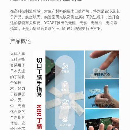
在高科技制造领域，对生产材料的要求日益严苛，特别是在涉及电
子产品、航空航天、实验室研究以及贵金属加工的过程中，选择合
适的指套至关重要。YOAST推出的无硫、无氯、无硅油、无卤素
指套，正是为这些高要求的应用而设计的完美解决方案。
产品概述
无硫无氯
无硅油指
套采用了
日本先进
的丁腈化
合物技
术，致力
于提供无
粉、无
尘、无硫
化合物的
全新指套
体验。这
款指套不