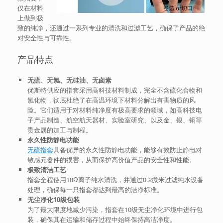
仅在材料
上做到极
致的纯净，还通过一系列专业的清洗和过滤工艺，确保了产品的绝
对安全性与可靠性。
产品特点
无硫、无氯、无硅油、无卤素
优斯特供应的指套采用高科技材料制成，完全不含硫化合物和
氯化物，彻底杜绝了在高温环境下材料分解出有害物质的风
险。它们适用于对材料纯净度有极高要求的领域，如高科技电
子产品制造、航空航天器材、实验室研究、以及金、银、铜等
贵金属的加工与制程。
永久性防静电功能
无硫指套
具备优异的永久性防静电功能，能够有效防止静电对
敏感元器件的损害，从而保护高价值产品的安全性和性能。
极致清洁工艺
指套全程使用18Ω离子纯水清洗，并通过0.2微米过滤纯水设备
处理，确保每一只指套都达到最高的洁净标准。
无尘净化10级包装
为了最大限度地减少污染，指套在10级无尘净化环境中进行包
装，确保其在运输和储存过程中始终保持高洁净度。