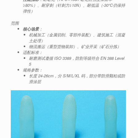
≥80%）、耐穿刺（针刺力≥10N）、耐低温（-30℃仍保持
弹性）
范围
核心场景
：
机械加工（金属切削、零部件装配）、建筑施工（混凝
土处理）
物流搬运（重型货物装卸）、矿业开采（矿石分拣）
适配标准：
耐磨测试遵循 ISO 3389，防割等级符合 EN 388 Level
5
规格参数：
长度 24-26cm，分 S/M/L/XL 码，部分带防滑颗粒或防
滑涂层