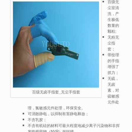
百级无
尘室清
洗，产
生极低
数量的
颗粒;
无粉无
尘指
套；
带纹理
的手指
增强了
抓力；
无硫，
无卤
素，对
百级无卤手指套_无尘手指套
硫敏感
元件处
理，氯敏感元件处理，环保安全。
可消散静电，以抑制有害静电释放；
不含乳胶；
不含有机硅的材料可最大程度地减少离子污染物和非挥
发性残留物（NVR）的转移