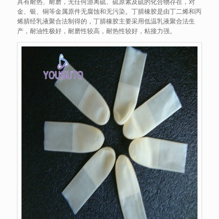
具有耐热、耐磨，无任何游离硫、硫原素及硫的化合物存在，对
金、银、铜等金属原件无腐蚀和无污染。丁腈橡胶是由丁二烯和丙
烯腈经乳液聚合法制得的，丁腈橡胶主要采用低温乳液聚合法生
产，耐油性极好，耐磨性较高，耐热性较好，粘接力强。