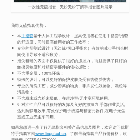
一次性无硫指套_ 无粉无粉丁腈手指套图片展示
我司无硫指套优势：
本
手指套
基于人体工程学设计，提高使用者在使用手指套/指套
的舒适度，同时提高使用者的工作效率；
专业的切割式设计（无边缘/切口手指套）有效的减少手指长时
间使用导致不适和疲劳；
指尖粗糙的表面不仅提供了很好的抓握力，而且提供了良好的
触摸灵敏度和对精密零部件的轻松抓取；
不含重金属，100%环保；
特殊的设计，可以更好的保护皮肤免受有害物质伤害；
专业的清洗工艺，减少游离的物质、非挥发性残留物、颗粒等
污染物；
不含粉末或含粉末极低，在超净室/无尘室环境使用。
针对油性产品可以很好的发挥及良好的抓握力,手部作业灵活,
达到防静电效果,有效保护电子线路与精密元器件,在电子无尘
室或工业无尘车间用。
如果您想进一步了解无硫指套相关产品信息及图片，欢迎访问优斯
特手指套官网
www.fingercot.cn
。了解最新指套产品行情价格，欢
迎致电【
0755-81773990
】