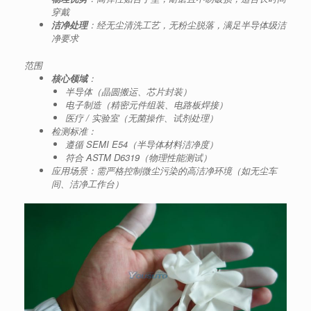
穿戴
洁净处理
：经无尘清洗工艺，无粉尘脱落，满足半导体级洁
净要求
范围
核心领域
：
半导体（晶圆搬运、芯片封装）
电子制造（精密元件组装、电路板焊接）
医疗 / 实验室（无菌操作、试剂处理）
检测标准：
遵循 SEMI E54（半导体材料洁净度）
符合 ASTM D6319（物理性能测试）
应用场景：需严格控制微尘污染的高洁净环境（如无尘车
间、洁净工作台）