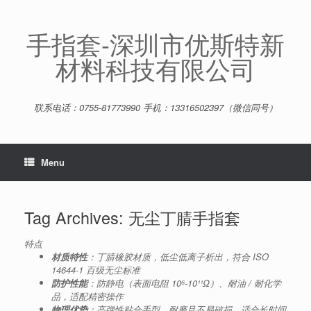
Skip
to
content
手指套-深圳市优斯特新
材料科技有限公司
联系电话：0755-81773990 手机：13316502397（微信同号）
Menu
Tag Archives:
无尘丁腈手指套
特点
材质特性
：丁腈橡胶材质，低尘低离子析出，符合 ISO
14644-1 百级无尘标准
防护性能
：防静电（表面电阻 10⁶-10¹¹Ω）、耐油 / 耐化学
品，适配精密操作
物理优势
：高弹性贴合手型，耐磨且不易破损，适合长时间