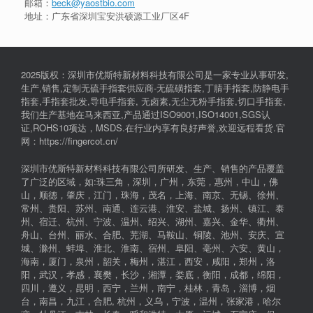
邮箱：
beck@yaostbio.com
地址：广东省深圳宝安洪硕源工业厂区4F
2025版权：深圳市优斯特新材料科技有限公司是一家专业从事研发,
生产,销售,定制无硫手指套供应商-无硫磺指套,丁腈手指套,防静电手
指套,手指套批发,导电手指套, 无卤素,无尘无粉手指套,切口手指套,
我们生产基地在马来西亚,产品通过ISO9001,ISO14001,SGS认
证,ROHS10项达，MSDS.在行业内享有良好声誉,欢迎远程看货.官
网：https://fingercot.cn/
深圳市优斯特新材料科技有限公司所研发、生产、销售的产品覆盖
了广泛的区域，如:珠三角，深圳，广州，东莞，惠州，中山，佛
山，顺德，肇庆，江门，珠海，茂名，上海、南京、无锡、徐州、
常州、贵阳、苏州、南通、连云港、淮安、盐城、扬州、镇江、泰
州、宿迁、杭州、宁波、温州、绍兴、湖州、嘉兴、金华、衢州、
舟山、台州、丽水、合肥、芜湖、马鞍山、铜陵、池州、安庆、宣
城、滁州、蚌埠、淮北、淮南、宿州、阜阳、亳州、六安、黄山，
海南，厦门，泉州，韶关，梅州，湛江，西安，咸阳，郑州，洛
阳，武汉，孝感，襄樊，长沙，湘潭，娄底，衡阳，成都，绵阳，
四川，遵义，昆明，西宁，兰州，南宁，桂林，青岛，淄博，烟
台，南昌，九江，合肥, 杭州，义乌，宁波，温州，张家港，哈尔