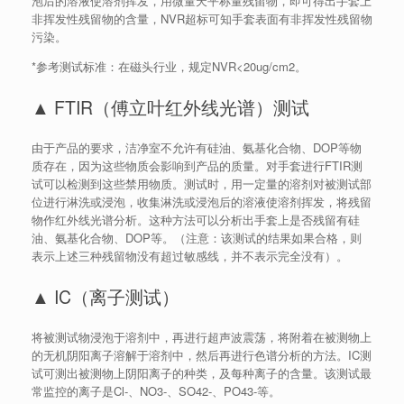
泡后的溶液使溶剂挥发，用微量天平称量残留物，即可得出手套上
非挥发性残留物的含量，NVR超标可知手套表面有非挥发性残留物
污染。
*参考测试标准：在磁头行业，规定NVR<20ug/cm2。
▲ FTIR（傅立叶红外线光谱）测试
由于产品的要求，洁净室不允许有硅油、氨基化合物、DOP等物
质存在，因为这些物质会影响到产品的质量。对手套进行FTIR测
试可以检测到这些禁用物质。测试时，用一定量的溶剂对被测试部
位进行淋洗或浸泡，收集淋洗或浸泡后的溶液使溶剂挥发，将残留
物作红外线光谱分析。这种方法可以分析出手套上是否残留有硅
油、氨基化合物、DOP等。（注意：该测试的结果如果合格，则
表示上述三种残留物没有超过敏感线，并不表示完全没有）。
▲ IC（离子测试）
将被测试物浸泡于溶剂中，再进行超声波震荡，将附着在被测物上
的无机阴阳离子溶解于溶剂中，然后再进行色谱分析的方法。IC测
试可测出被测物上阴阳离子的种类，及每种离子的含量。该测试最
常监控的离子是Cl-、NO3-、SO42-、PO43-等。