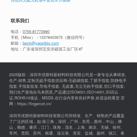
联系我们
电话：
0755-81773990
手机（Miss）：
13378403675
（微信同号）
邮箱：
beck@yaostbio.com
地址：广东省深圳宝安洪硕源工业厂区4F
2025版权：深圳市优斯特新材料科技有限公司是一家专业从事研发,
生产,销售,定制无硫手指套供应商-无硫磺指套,丁腈手指套,防静电手
指套,手指套批发,导电手指套, 无卤素,无尘无粉手指套,切口手指套,
我们生产基地在马来西亚,产品通过ISO9001,ISO14001,SGS认
证,ROHS10项达，MSDS.在行业内享有良好声誉,欢迎远程看货.官
网：https://fingercot.cn/
深圳市优斯特新材料科技有限公司所研发、生产、销售的产品覆盖
了广泛的区域，如:珠三角，深圳，广州，东莞，惠州，中山，佛
山，顺德，肇庆，江门，珠海，茂名，上海、南京、无锡、徐州、
常州、贵阳、苏州、南通、连云港、淮安、盐城、扬州、镇江、泰