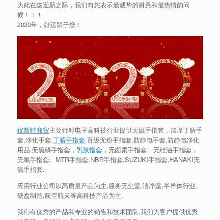
为此在这迎新之际，我们向您表示最诚挚的谢意和最热情的问
候！！！
2020年，好运鼠于您！
优斯特商贸
主要针对电子高科技行业提供无硫手指套，加厚丁腈手
套,净化手套,
丁腈手指套
,百级无粉手指套,防静电手套,防静电净化
用品,无硫磺手指套，
乳胶指套
，无卤素手指套，无硅油手指套，
无氯手指套。MTR手指套,NBR手指套,SUZUKI手指套,HANAKI无
硫手指套.
应用行业公司以高质量产品为主,服务无尘室,洁净室,半导体行业,
硬盘制造,航空航天等高科技产品为主.
我们有优秀的产品和专业的销售和技术团队,我们为客户提供优秀