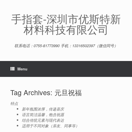
Skip
to
content
手指套-深圳市优斯特新
材料科技有限公司
联系电话：0755-81773990 手机：13316502397（微信同号）
Menu
Tag Archives:
元旦祝福
特点
新年氛围浓厚，传递喜庆
语言简洁温馨，饱含祝愿
结合传统元素与现代表达
适用于不同对象（亲友、同事等）