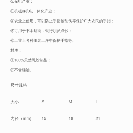
②光电产业；
③机械or机电一体化产业；
④农业上使用，可以防止手指被刮伤等保护广大农民的手指；
⑤可用于书本翻页，银行职员点钞；
⑥工业上各种组装工序中保护手指等。
材质：
①100%天然乳胶制品；
②不含硅油。
尺寸规格
大小
S
M
L
内径（mm)
15
18
21