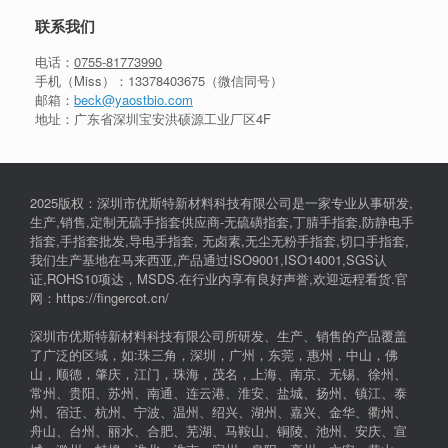
联系我们
电话：
0755-81773990
手机（Miss）：
13378403675
（微信同号）
邮箱：
beck@yaostbio.com
地址：广东省深圳宝安洪硕源工业厂区4F
2025版权：深圳市优斯特新材料科技有限公司是一家专业从事研发,
生产,销售,定制无硫手指套供应商-无硫磺指套,丁腈手指套,防静电手
指套,手指套批发,导电手指套, 无卤素,无尘无粉手指套,切口手指套,
我们生产基地在马来西亚,产品通过ISO9001,ISO14001,SGS认
证,ROHS10项达，MSDS.在行业内享有良好声誉,欢迎远程看货.官
网：https://fingercot.cn/
深圳市优斯特新材料科技有限公司所研发、生产、销售的产品覆盖
了广泛的区域，如:珠三角，深圳，广州，东莞，惠州，中山，佛
山，顺德，肇庆，江门，珠海，茂名，上海、南京、无锡、徐州、
常州、贵阳、苏州、南通、连云港、淮安、盐城、扬州、镇江、泰
州、宿迁、杭州、宁波、温州、绍兴、湖州、嘉兴、金华、衢州、
舟山、台州、丽水、合肥、芜湖、马鞍山、铜陵、池州、安庆、宣