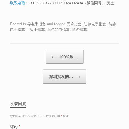
联系电话
：+86-755-81773990,19924902484（微信同号）,黄生.
Posted in
导电手指套
and tagged
无粉指套
,
防静电手指套
,
防静
电手指套 百级手指套
,
黑色导电指套
,
黑色指套
.
Post navigation
←
100%浓…
深圳批发防…
→
发表回复
您的邮箱地址不会被公开。
必填项已用
*
标注
评论
*