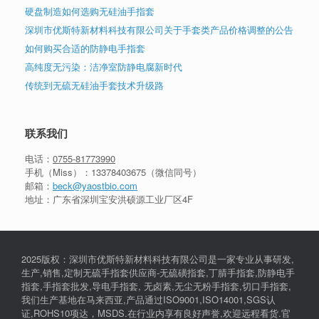
硬盘制造如何选购无硅油手指套
深圳市优斯特新材料科技有限公司关于手套类产品价格调整的公告
如何购买合适的防静电手指套
高纯度无污染：洁净室防静电腐新时代
传统到无硫无硅油手套技术升级路
联系我们
电话：
0755-81773990
手机（Miss）：
13378403675
（微信同号）
邮箱：
beck@yaostbio.com
地址：广东省深圳宝安洪硕源工业厂区4F
2025版权：深圳市优斯特新材料科技有限公司是一家专业从事研发,
生产,销售,定制无硫手指套供应商-无硫磺指套,丁腈手指套,防静电手
指套,手指套批发,导电手指套, 无卤素,无尘无粉手指套,切口手指套,
我们生产基地在马来西亚,产品通过ISO9001,ISO14001,SGS认
证,ROHS10项达，MSDS.在行业内享有良好声誉,欢迎远程看货.官