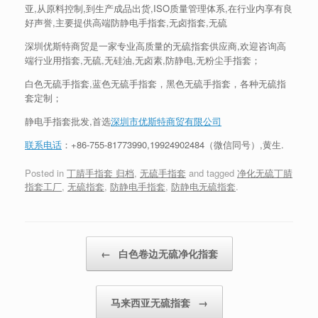
亚,从原料控制,到生产成品出货,ISO质量管理体系,在行业内享有良
好声誉,主要提供高端防静电手指套,无卤指套,无硫
深圳优斯特商贸是一家专业高质量的无硫指套供应商,欢迎咨询高
端行业用指套,无硫,无硅油,无卤素,防静电,无粉尘手指套；
白色无硫手指套,蓝色无硫手指套，黑色无硫手指套，各种无硫指
套定制；
静电手指套批发,首选
深圳市优斯特商贸有限公司
联系电话
：+86-755-81773990,19924902484（微信同号）,黄生.
Posted in
丁腈手指套 归档
,
无硫手指套
and tagged
净化无硫丁腈
指套工厂
,
无硫指套
,
防静电手指套
,
防静电无硫指套
.
Post navigation
←
白色卷边无硫净化指套
马来西亚无硫指套
→