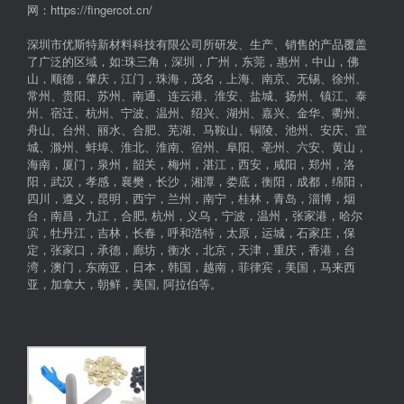
网：https://fingercot.cn/
深圳市优斯特新材料科技有限公司所研发、生产、销售的产品覆盖
了广泛的区域，如:珠三角，深圳，广州，东莞，惠州，中山，佛
山，顺德，肇庆，江门，珠海，茂名，上海、南京、无锡、徐州、
常州、贵阳、苏州、南通、连云港、淮安、盐城、扬州、镇江、泰
州、宿迁、杭州、宁波、温州、绍兴、湖州、嘉兴、金华、衢州、
舟山、台州、丽水、合肥、芜湖、马鞍山、铜陵、池州、安庆、宣
城、滁州、蚌埠、淮北、淮南、宿州、阜阳、亳州、六安、黄山，
海南，厦门，泉州，韶关，梅州，湛江，西安，咸阳，郑州，洛
阳，武汉，孝感，襄樊，长沙，湘潭，娄底，衡阳，成都，绵阳，
四川，遵义，昆明，西宁，兰州，南宁，桂林，青岛，淄博，烟
台，南昌，九江，合肥, 杭州，义乌，宁波，温州，张家港，哈尔
滨，牡丹江，吉林，长春，呼和浩特，太原，运城，石家庄，保
定，张家口，承德，廊坊，衡水，北京，天津，重庆，香港，台
湾，澳门，东南亚，日本，韩国，越南，菲律宾，美国，马来西
亚，加拿大，朝鲜，美国, 阿拉伯等。