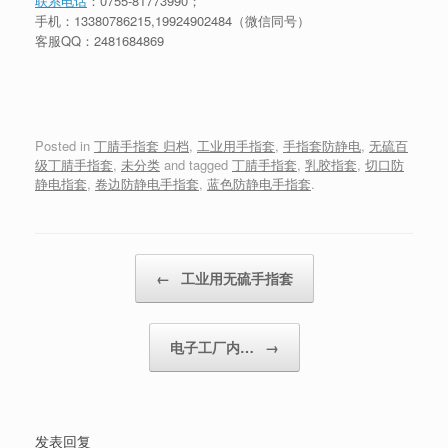
联系电话
：
0755-81773990
；
手机：
13380786215
,19924902484（微信同号）
客服QQ：2481684869
Posted in
丁腈手指套 归档
,
工业用手指套
,
手指套防静电
,
无硫百
级丁腈手指套
,
未分类
and tagged
丁腈手指套
,
乳胶指套
,
切口防
静电指套
,
卷边防静电手指套
,
蓝色防静电手指套
.
Post navigation
←
工业用无硫手指套
电子工厂内…
→
发表回复