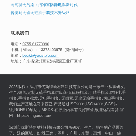
高纯度无污染：洁净室防静电腐新时代
传统到无硫无硅油手套技术升级路
联系我们
电话：
0755-81773990
手机（Miss）：
13378403675
（微信同号）
邮箱：
beck@yaostbio.com
地址：广东省深圳宝安洪硕源工业厂区4F
2025版权：深圳市优斯特新材料科技有限公司是一家专业从事研发,
生产,销售,定制无硫手指套供应商-无硫磺指套,丁腈手指套,防静电手
指套,手指套批发,导电手指套, 无卤素,无尘无粉手指套,切口手指套,
我们生产基地在马来西亚,产品通过ISO9001,ISO14001,SGS认
证,ROHS10项达，MSDS.在行业内享有良好声誉,欢迎远程看货.官
网：https://fingercot.cn/
深圳市优斯特新材料科技有限公司所研发、生产、销售的产品覆盖
了广泛的区域，如:珠三角，深圳，广州，东莞，惠州，中山，佛