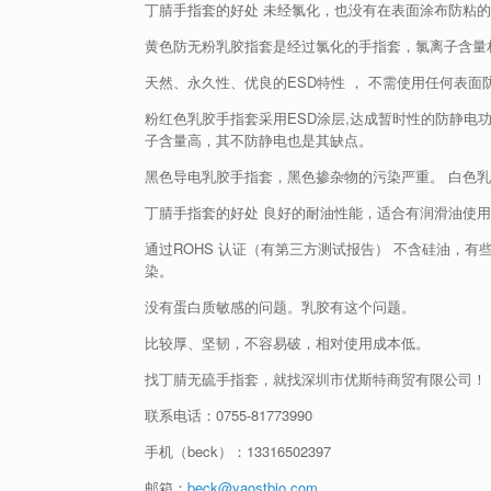
丁腈手指套的好处 未经氯化，也没有在表面涂布防粘的
黄色防无粉乳胶指套是经过氯化的手指套，氯离子含量
天然、永久性、优良的ESD特性 ， 不需使用任何表面
粉红色乳胶手指套采用ESD涂层,达成暂时性的防静电功
子含量高，其不防静电也是其缺点。
黑色导电乳胶手指套，黑色掺杂物的污染严重。 白色
丁腈手指套的好处 良好的耐油性能，适合有润滑油使
通过ROHS 认证（有第三方测试报告） 不含硅油，
染。
没有蛋白质敏感的问题。乳胶有这个问题。
比较厚、坚韧，不容易破，相对使用成本低。
找丁腈无硫手指套，就找深圳市优斯特商贸有限公司！
联系电话：
0755-81773990
手机（beck）：13316502397
邮箱：
beck@yaostbio.com