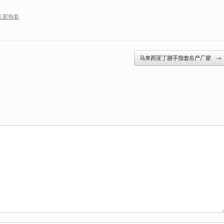
乳胶指套
.
马来西亚丁腈手指套生产厂家
→