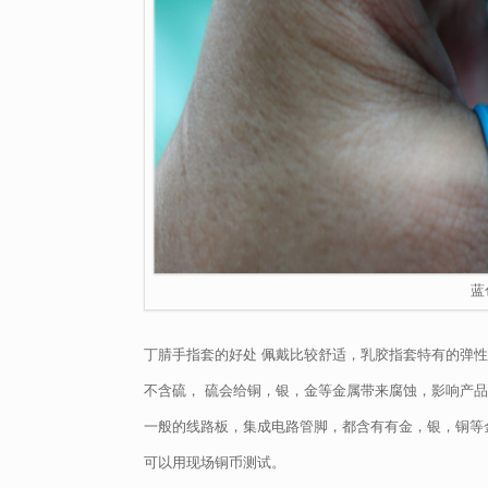
蓝
丁腈手指套的好处 佩戴比较舒适，乳胶指套特有的弹
不含硫， 硫会给铜，银，金等金属带来腐蚀，影响产
一般的线路板，集成电路管脚，都含有有金，银，铜等
可以用现场铜币测试。