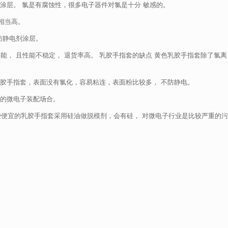
涂层。 氯是有腐蚀性，很多电子器件对氯是十分 敏感的。
相当高。
防静电剂涂层。
能， 且性能不稳定， 退货率高。 乳胶手指套的缺点 黄色乳胶手指套除了氯离
乳胶手指套，表面没有氯化，容易粘连，表面粉比较多， 不防静电。
用的微电子装配场合。
有些便宜的乳胶手指套采用硅油做脱模剂，会有硅， 对微电子行业是比较严重的污