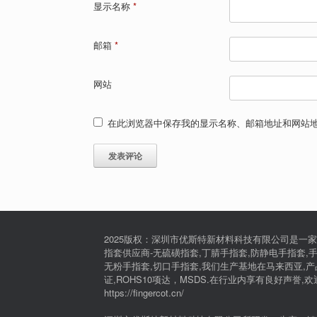
显示名称
*
邮箱
*
网站
在此浏览器中保存我的显示名称、邮箱地址和网站
2025版权：深圳市优斯特新材料科技有限公司是一家
指套供应商-无硫磺指套,丁腈手指套,防静电手指套,手
无粉手指套,切口手指套,我们生产基地在马来西亚,产品通过I
证,ROHS10项达，MSDS.在行业内享有良好声誉,
https://fingercot.cn/