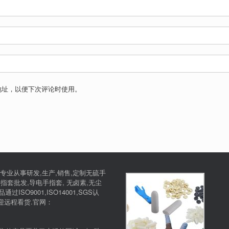
地址，以便下次评论时使用。
专业从事研发,生产,销售,定制无硫手
指套批发,导电手指套, 无卤素,无尘
SO9001,ISO14001,SGS认
欢迎远程看货.官网：