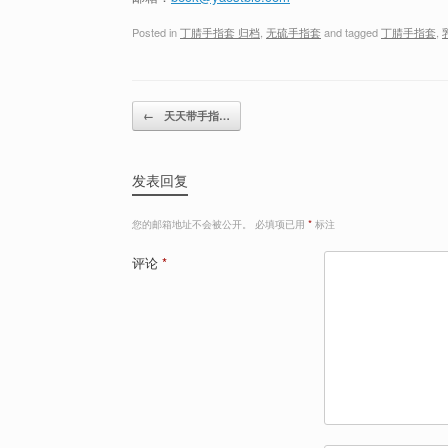
Posted in
丁腈手指套 归档
,
无硫手指套
and tagged
丁腈手指套
,
Post navigation
←
天天带手指…
发表回复
您的邮箱地址不会被公开。
必填项已用
*
标注
评论
*