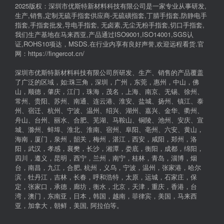
2025版权：深圳市优斯特新材料科技有限公司是一家专业从事研发,
生产,销售,定制无硫手指套供应商-无硫磺指套,丁腈手指套,防静电手
指套,手指套批发,导电手指套, 无卤素,无尘无粉手指套,切口手指套,
我们生产基地在马来西亚,产品通过ISO9001,ISO14001,SGS认
证,ROHS10项达，MSDS.在行业内享有良好声誉,欢迎远程看货.官
网：https://fingercot.cn/
深圳市优斯特新材料科技有限公司所研发、生产、销售的产品覆盖
了广泛的区域，如:珠三角，深圳，广州，东莞，惠州，中山，佛
山，顺德，肇庆，江门，珠海，茂名，上海、南京、无锡、徐州、
常州、贵阳、苏州、南通、连云港、淮安、盐城、扬州、镇江、泰
州、宿迁、杭州、宁波、温州、绍兴、湖州、嘉兴、金华、衢州、
舟山、台州、丽水、合肥、芜湖、马鞍山、铜陵、池州、安庆、宣
城、滁州、蚌埠、淮北、淮南、宿州、阜阳、亳州、六安、黄山，
海南，厦门，泉州，韶关，梅州，湛江，西安，咸阳，郑州，洛
阳，武汉，孝感，襄樊，长沙，湘潭，娄底，衡阳，成都，绵阳，
四川，遵义，昆明，西宁，兰州，南宁，桂林，青岛，淄博，烟
台，南昌，九江，合肥, 杭州，义乌，宁波，温州，张家港，哈尔
滨，牡丹江，吉林，长春，呼和浩特，太原，运城，石家庄，保
定，张家口，承德，廊坊，衡水，北京，天津，重庆，香港，台
湾，澳门，东南亚，日本，韩国，越南，菲律宾，美国，马来西
亚，加拿大，朝鲜，美国, 阿拉伯等。