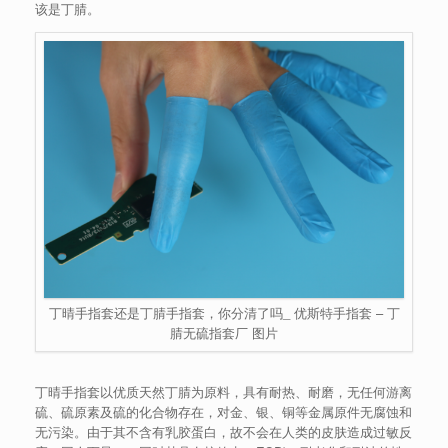
该是丁腈。
丁晴手指套还是丁腈手指套，你分清了吗_ 优斯特手指套 – 丁
腈无硫指套厂 图片
丁晴手指套以优质天然丁腈为原料，具有耐热、耐磨，无任何游离
硫、硫原素及硫的化合物存在，对金、银、铜等金属原件无腐蚀和
无污染。由于其不含有乳胶蛋白，故不会在人类的皮肤造成过敏反