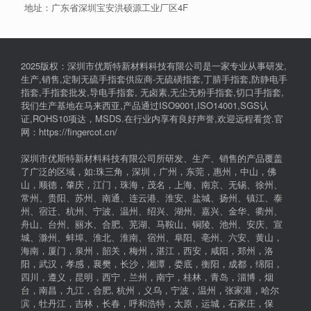
地址：广东省深圳宝安洪硕源工业厂区4F
2025版权：深圳市优斯特新材料科技有限公司是一家专业从事研发,
生产,销售,定制无硫手指套供应商-无硫磺指套,丁腈手指套,防静电手
指套,手指套批发,导电手指套, 无卤素,无尘无粉手指套,切口手指套,
我们生产基地在马来西亚,产品通过ISO9001,ISO14001,SGS认
证,ROHS10项达，MSDS.在行业内享有良好声誉,欢迎远程看货.官
网：https://fingercot.cn/
深圳市优斯特新材料科技有限公司所研发、生产、销售的产品覆盖
了广泛的区域，如:珠三角，深圳，广州，东莞，惠州，中山，佛
山，顺德，肇庆，江门，珠海，茂名，上海、南京、无锡、徐州、
常州、贵阳、苏州、南通、连云港、淮安、盐城、扬州、镇江、泰
州、宿迁、杭州、宁波、温州、绍兴、湖州、嘉兴、金华、衢州、
舟山、台州、丽水、合肥、芜湖、马鞍山、铜陵、池州、安庆、宣
城、滁州、蚌埠、淮北、淮南、宿州、阜阳、亳州、六安、黄山，
海南，厦门，泉州，韶关，梅州，湛江，西安，咸阳，郑州，洛
阳，武汉，孝感，襄樊，长沙，湘潭，娄底，衡阳，成都，绵阳，
四川，遵义，昆明，西宁，兰州，南宁，桂林，青岛，淄博，烟
台，南昌，九江，合肥, 杭州，义乌，宁波，温州，张家港，哈尔
滨，牡丹江，吉林，长春，呼和浩特，太原，运城，石家庄，保