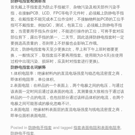
防静电指套检测标准
首先戴上手指套是为防止手指被汗、杂物污染及相关部件污染手
指，在接触PCB、LCD、FPC等电子元件时，必须戴上防静电手指
套。在戴指套不能完成本工位作业时，不接触物料如PCB的工位手
指可不戴指套。例如QC，测试，包装工位，必须戴上防静电手指
套，当需要用手指头作业时，不能进行操作的工位，可将手套对应
部位剪下，露出手指的第一、二关节。因此选择防静电指套时一定
要挑选高质量的，否则带上不舒服也会影响工作哦。
其次，防静电指套每天至少更换2次，早上和下午上班时都要更
换，一般情况下，取指套后不要再用指套。使用期为3-5天(在使用
过程中出现污染、损坏时，应及时对指套进行更换)。
防静电指套名词解释
1.体积电阻率：绝缘材料内的直流电场强度与稳态电流密度之商，
即体积电阻率，单位体积。
2.表面电阻：在样品的一个表面上，两个电极之间的电压，与通过
该表面一定时间后通过该表面的电流，其测量值大致相当于通过该
样品的一个点的电流，也包括部分通过该样品体积的电流，在两个
电极之间可能形成的极化忽略不计。
3.表面电阻：绝缘材料表面层的直流电场强度与线电流密度之商，
即单位面积表面电阻。
Posted in
防静电手指套
and tagged
指套表面电阻和表面电阻率
,
防静电手指套
.