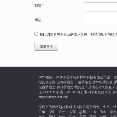
邮箱
*
网站
在此浏览器中保存我的显示名称、邮箱地址和网站
2025版权：深圳市优斯特新材料科技有限公司是一家
指套供应商-无硫磺指套,丁腈手指套,防静电手指套,手
无粉手指套,切口手指套,我们生产基地在马来西亚,产品通过I
证,ROHS10项达，MSDS.在行业内享有良好声誉,
https://fingercot.cn/
深圳市优斯特新材料科技有限公司所研发、生产、销
三角，深圳，广州，东莞，惠州，中山，佛山，顺德
南京、无锡、徐州、常州、贵阳、苏州、南通、连云