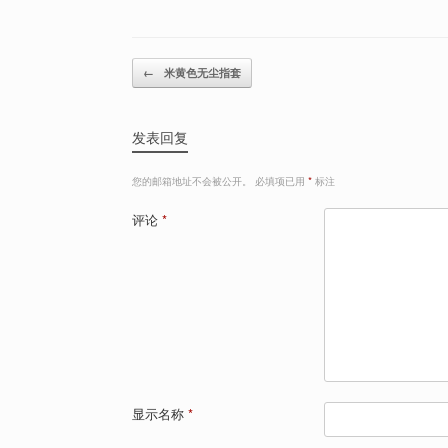
Post navigation
←
米黄色无尘指套
发表回复
您的邮箱地址不会被公开。
必填项已用
*
标注
评论
*
显示名称
*