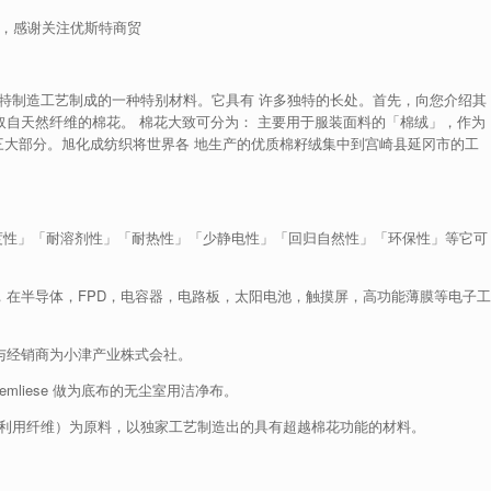
料，感谢关注优斯特商贸
的独特制造工艺制成的一种特别材料。它具有 许多独特的长处。首先，向您介绍其
料是取自天然纤维的棉花。 棉花大致可分为： 主要用于服装面料的「棉绒」，作为
三大部分。旭化成纺织将世界各 地生产的优质棉籽绒集中到宫崎县延冈市的工
纯度性」「耐溶剂性」「耐热性」「少静电性」「回归自然性」「环保性」等它可
布，在半导体，FPD，电容器，电路板，太阳电池，触摸屏，高功能薄膜等电子工
造与经销商为小津产业株式会社。
mliese 做为底布的无尘室用洁净布。
（未利用纤维）为原料，以独家工艺制造出的具有超越棉花功能的材料。