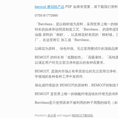
bemcot 擦拭纸产品
PDF 如果有需要，请下载我们资
0755-81773990
「Bemliese」是以棉籽绒为原料，采用世界上唯一
特长的由来和说明其制造工艺.「Bemliese」 的原
油脂 原料的「棉籽」， 以及棉花籽表层的「棉籽绒」
厂， 在这里将它 加工成「Bemliese」
以棉花为原料， 绿色环保。无尘室用擦拭巾的顶级品牌
BEMCOT 的特长有「低颗粒性」「高吸液性」「高
以满足用户对无尘室洁净布提出的各种高要求。
BEMCOT, 是国内市场占有率居首位的无尘室用洁净
学领域的各种各样工序中发挥作.
旭化成纤维提供 BEMCOT的原材料，BEMCOT的制
BEMCOT 是世界上唯一的铜氨纤维连续长纤维无纺布Be
Bemliese是只使用原来不被利用的种子周围的绒毛
Posted in
未分类
and tagged
BEMCOT擦拭纸
.