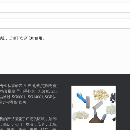
地址，以便下次评论时使用。
专业从事研发,生产,销售,定制无硫手
指套批发,导电手指套, 无卤素,无尘
SO9001,ISO14001,SGS认
欢迎远程看货.官网：
售的产品覆盖了广泛的区域，如:珠
，肇庆，江门，珠海，茂名，上海、
港、淮安、盐城、扬州、镇江、泰