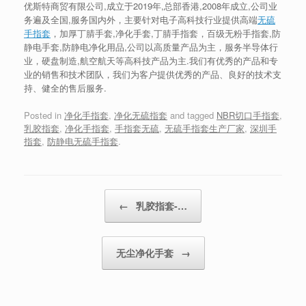
优斯特商贸有限公司,成立于2019年,总部香港,2008年成立,公司业
务遍及全国,服务国内外，主要针对电子高科技行业提供高端
无硫
手指套
，加厚丁腈手套,净化手套,丁腈手指套，百级无粉手指套,防
静电手套,防静电净化用品,公司以高质量产品为主，服务半导体行
业，硬盘制造,航空航天等高科技产品为主.我们有优秀的产品和专
业的销售和技术团队，我们为客户提供优秀的产品、良好的技术支
持、健全的售后服务.
Posted in
净化手指套
,
净化无硫指套
and tagged
NBR切口手指套
,
乳胶指套
,
净化手指套
,
手指套无硫
,
无硫手指套生产厂家
,
深圳手
指套
,
防静电无硫手指套
.
Post navigation
←
乳胶指套-…
无尘净化手套
→