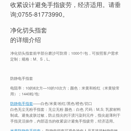
收紧设计避免手指疲劳，经济适用。请垂
询;
0755-81773990
。
净化切头指套
的详细介绍
净化切头指套前半部分磨沙可防滑；1000个/包，可按照客户需求
定制；规格：M、S，L。
防静电手指套
电阻率：10的8次方—10的10次方；颜色：米黄和粉红（米黄较常
用）；1440粒/包:
防静电手指套
——白色/米黄/粉红/黑色/橙色/切口
白色无尘无粉手指套：无尘无粉 颜色：白色 尺码：M,S; 乳胶材料
制成。避免皮肤过敏，防止指尖的汗渍污染到元件，指尖超薄利于
手指灵活操作，内部适当的收紧设计避免手指疲劳，经济适用。
米黄防静电手指套
： 防静电指套可避免操作人员直接接触静电敏