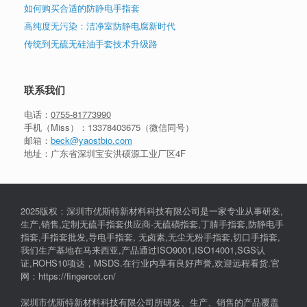
如何购买合适的防静电手指套
高纯度无污染：洁净室防静电腐新时代
传统到无硫无硅油手套技术升级路
联系我们
电话：
0755-81773990
手机（Miss）：
13378403675
（微信同号）
邮箱：
beck@yaostbio.com
地址：广东省深圳宝安洪硕源工业厂区4F
2025版权：深圳市优斯特新材料科技有限公司是一家专业从事研发,
生产,销售,定制无硫手指套供应商-无硫磺指套,丁腈手指套,防静电手
指套,手指套批发,导电手指套, 无卤素,无尘无粉手指套,切口手指套,
我们生产基地在马来西亚,产品通过ISO9001,ISO14001,SGS认
证,ROHS10项达，MSDS.在行业内享有良好声誉,欢迎远程看货.官
网：https://fingercot.cn/
深圳市优斯特新材料科技有限公司所研发、生产、销售的产品覆盖