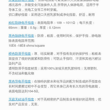
感元器件，并能安全泻放操作人员 所带的人体静电荷。适用于半
导体工业，光电工业等工作时穿戴。
切口磨砂指套：采用进口天然乳胶制成净化指套。舒适，耐用
粉红防静电手指套
：表面电阻率：109 ～1011Ω ；每只长度：
65mm；重量：0.5g；厚度：0.12mm
黑色除静电手指套
：防滑，粗面，使用时间长，保护手指，静电散
除表面电阻率范围:
10E6 -18E8 ohms/square
橙色防滑手指套
：厚、结实耐磨，对手指有良好的保护性；粗糙表
面提供了很好的握紧和防滑性；可防止手指印、汗渍和其他污秽沾
染到产品
透明防滑手指套材质：采用100%浓缩天然乳胶特性：无增塑剂、
不含硅油和氨化物
黑色导电手指套
：在独特的胶水和化学品的配方制造成的手指套在
长时间磨擦过程中不会变型，而它本身已具有长久性的导电效能，
表面电阻达到104-5Ω。
无硫无硅油手指套
：对于高精密的产品制造业有很好的适用性，优
良对产品安全，无害。