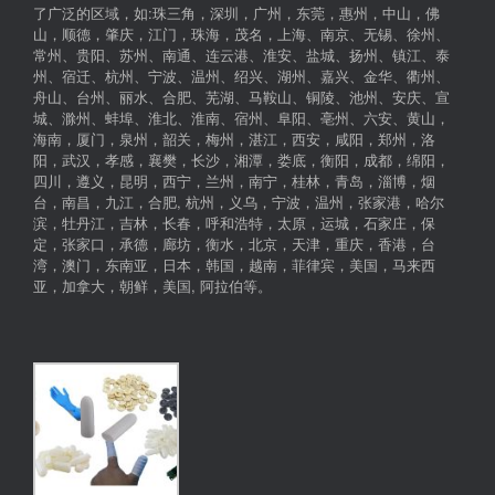
了广泛的区域，如:珠三角，深圳，广州，东莞，惠州，中山，佛
山，顺德，肇庆，江门，珠海，茂名，上海、南京、无锡、徐州、
常州、贵阳、苏州、南通、连云港、淮安、盐城、扬州、镇江、泰
州、宿迁、杭州、宁波、温州、绍兴、湖州、嘉兴、金华、衢州、
舟山、台州、丽水、合肥、芜湖、马鞍山、铜陵、池州、安庆、宣
城、滁州、蚌埠、淮北、淮南、宿州、阜阳、亳州、六安、黄山，
海南，厦门，泉州，韶关，梅州，湛江，西安，咸阳，郑州，洛
阳，武汉，孝感，襄樊，长沙，湘潭，娄底，衡阳，成都，绵阳，
四川，遵义，昆明，西宁，兰州，南宁，桂林，青岛，淄博，烟
台，南昌，九江，合肥, 杭州，义乌，宁波，温州，张家港，哈尔
滨，牡丹江，吉林，长春，呼和浩特，太原，运城，石家庄，保
定，张家口，承德，廊坊，衡水，北京，天津，重庆，香港，台
湾，澳门，东南亚，日本，韩国，越南，菲律宾，美国，马来西
亚，加拿大，朝鲜，美国, 阿拉伯等。