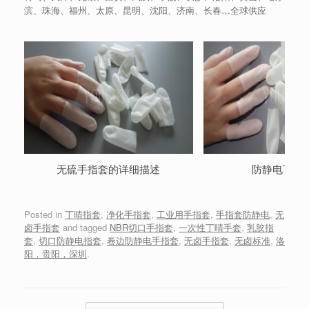
滨、珠海、福州、太原、昆明、沈阳、济南、长春…全球供应
无硫手指套的详细描述
防静电丁腈
Posted in
丁晴指套
,
净化手指套
,
工业用手指套
,
手指套防静电
,
无
卤手指套
and tagged
NBR切口手指套
,
一次性丁晴手套
,
乳胶指
套
,
切口防静电指套
,
卷边防静电手指套
,
无卤手指套
,
无卤标准
,
洛
阳，贵阳，深圳
.
Post navigation