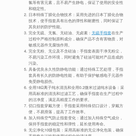
氯等有害元素，且不易产生静电，保证了使用的安全性
和稳定性。
日本特殊丁腈化合物技术：采用先进的日本丁腈化合物
技术，使手指套具有出色的弹性和耐磨性，同时保证了
其良好的防护性能。
完全无硫、无氯、无硅油、无卤素：
无硫手指套
在生产
过程中严格控制原料成分，确保产品不含有害物质，对
敏感元器件无腐蚀作用。
完全无粉、无尘及不含硅油：手指套表面干净无粉尘，
不易污染工作环境，同时避免了硅油可能对产品造成的
污染。
具备优良永久性防静电功能：通过特殊工艺处理，手指
套具有长久的防静电性能，有助于保护敏感电子元器件
免受静电损伤。
全用18Ω离子纯水清洗和全用0.2微米过滤纯水设备：采
用高标准的清洗和过滤工艺，确保手指套在生产过程中
的洁净度，满足高精度工作的要求。
切口指套穿戴方便：手指套采用特殊切口设计，穿戴方
便，不易滑落，提高了工作效率。
加入特殊空气防止指套变化：通过加入特殊空气成分，
保持手指套的稳定性和弹性，延长使用寿命。
无尘净化10级包装：采用高标准的无尘净化包装，确保
手指套在运输和使用过程中的清洁度。