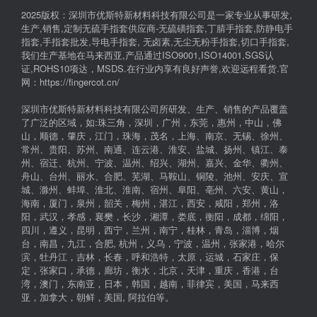
2025版权：深圳市优斯特新材料科技有限公司是一家专业从事研发,
生产,销售,定制无硫手指套供应商-无硫磺指套,丁腈手指套,防静电手
指套,手指套批发,导电手指套, 无卤素,无尘无粉手指套,切口手指套,
我们生产基地在马来西亚,产品通过ISO9001,ISO14001,SGS认
证,ROHS10项达，MSDS.在行业内享有良好声誉,欢迎远程看货.官
网：https://fingercot.cn/
深圳市优斯特新材料科技有限公司所研发、生产、销售的产品覆盖
了广泛的区域，如:珠三角，深圳，广州，东莞，惠州，中山，佛
山，顺德，肇庆，江门，珠海，茂名，上海、南京、无锡、徐州、
常州、贵阳、苏州、南通、连云港、淮安、盐城、扬州、镇江、泰
州、宿迁、杭州、宁波、温州、绍兴、湖州、嘉兴、金华、衢州、
舟山、台州、丽水、合肥、芜湖、马鞍山、铜陵、池州、安庆、宣
城、滁州、蚌埠、淮北、淮南、宿州、阜阳、亳州、六安、黄山，
海南，厦门，泉州，韶关，梅州，湛江，西安，咸阳，郑州，洛
阳，武汉，孝感，襄樊，长沙，湘潭，娄底，衡阳，成都，绵阳，
四川，遵义，昆明，西宁，兰州，南宁，桂林，青岛，淄博，烟
台，南昌，九江，合肥, 杭州，义乌，宁波，温州，张家港，哈尔
滨，牡丹江，吉林，长春，呼和浩特，太原，运城，石家庄，保
定，张家口，承德，廊坊，衡水，北京，天津，重庆，香港，台
湾，澳门，东南亚，日本，韩国，越南，菲律宾，美国，马来西
亚，加拿大，朝鲜，美国, 阿拉伯等。