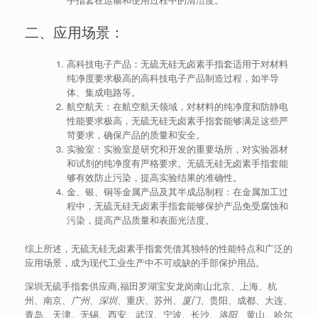
二、应用场景：
高科技电子产品：无硫无硅无卤素手指套适用于对材料
纯净度要求极高的高科技电子产品制造过程，如半导
体、集成电路等。
航空航天：在航空航天领域，对材料的纯净度和防静电
性能要求极高，无硫无硅无卤素手指套能够满足这些严
苛要求，确保产品的质量和安全。
实验室：实验室是研究和开发的重要场所，对实验器材
和试剂的纯净度有严格要求。无硫无硅无卤素手指套能
够有效防止污染，提高实验结果的准确性。
金、银、铜等金属产品及其半成品制程：在金属加工过
程中，无硫无硅无卤素手指套能够保护产品免受腐蚀和
污染，提高产品质量和表面光洁度。
综上所述，无硫无硅无卤素手指套凭借其独特的性能特点和广泛的
应用场景，成为现代工业生产中不可或缺的手部保护用品。
深圳无硫手指套供应商,福田罗湖宝安龙岗南山北京、上海、杭
州、南京、
广州
、
深圳
、重庆、苏州、
厦门
、贵阳、成都、大连、
青岛、天津、无锡、西安、武汉、宁波、长沙、
洛阳
、黄山、哈尔